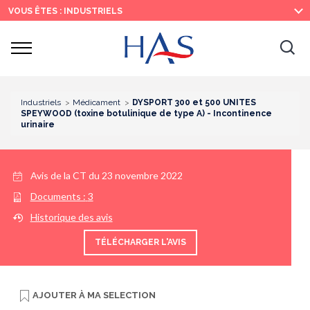
Recherche
Menu
Contenu
VOUS ÊTES : INDUSTRIELS
principal
principal
Ouvrir
Ouv
le
menu
la
re
Industriels
Médicament
DYSPORT 300 et 500 UNITES
SPEYWOOD (toxine botulinique de type A) - Incontinence
urinaire
Avis de la CT du
23 novembre 2022
Documents :
3
Historique des avis
TÉLÉCHARGER L'AVIS
AJOUTER À
MA SELECTION