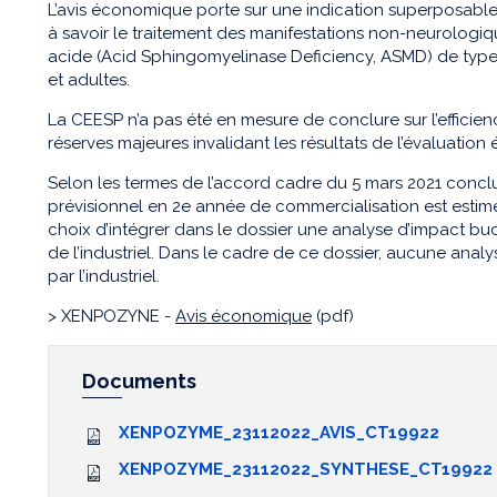
L’avis économique porte sur une indication superposab
à savoir le traitement des manifestations non-neurologi
acide (Acid Sphingomyelinase Deficiency, ASMD) de type 
et adultes.
La CEESP n’a pas été en mesure de conclure sur l’efficie
réserves majeures invalidant les résultats de l’évaluati
Selon les termes de l’accord cadre du 5 mars 2021 conclu
prévisionnel en 2e année de commercialisation est estimé i
choix d’intégrer dans le dossier une analyse d’impact budg
de l’industriel. Dans le cadre de ce dossier, aucune analy
par l’industriel.
> XENPOZYNE -
Avis économique
(pdf)
Documents
XENPOZYME_23112022_AVIS_CT19922
XENPOZYME_23112022_SYNTHESE_CT19922