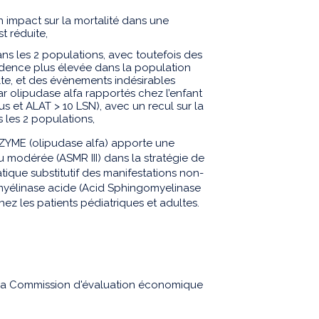
 impact sur la mortalité dans une
t réduite,
ns les 2 populations, avec toutefois des
ncidence plus élevée dans la population
te, et des évènements indésirables
ar olipudase alfa rapportés chez l’enfant
us et ALAT > 10 LSN), avec un recul sur la
 les 2 populations,
YME (olipudase alfa) apporte une
 modérée (ASMR III) dans la stratégie de
ique substitutif des manifestations non-
myélinase acide (Acid Sphingomyelinase
ez les patients pédiatriques et adultes.
la Commission d'évaluation économique