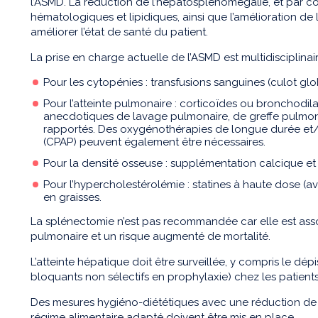
l’ASMD. La réduction de l’hépatosplénomégalie, et par c
hématologiques et lipidiques, ainsi que l’amélioration de 
améliorer l’état de santé du patient.
La prise en charge actuelle de l’ASMD est multidisciplinai
Pour les cytopénies : transfusions sanguines (culot glo
Pour l’atteinte pulmonaire : corticoïdes ou bronchodila
anecdotiques de lavage pulmonaire, de greffe pulmon
rapportés. Des oxygénothérapies de longue durée et/o
(CPAP) peuvent également être nécessaires.
Pour la densité osseuse : supplémentation calcique et 
Pour l’hypercholestérolémie : statines à haute dose (a
en graisses.
La splénectomie n’est pas recommandée car elle est asso
pulmonaire et un risque augmenté de mortalité.
L’atteinte hépatique doit être surveillée, y compris le d
bloquants non sélectifs en prophylaxie) chez les patient
Des mesures hygiéno-diététiques avec une réduction de 
régime alimentaire adapté doivent être mis en place.