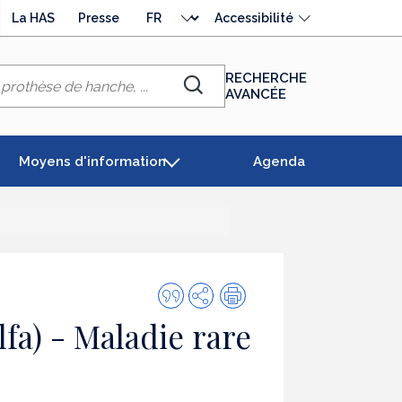
Choisir
La HAS
Presse
Accessibilité
la
langue
RECHERCHE
AVANCÉE
Chercher
Moyens d'information
Agenda
Citer
Partager
Impression
cette
a) - Maladie rare
publication