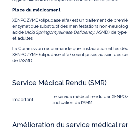
Place du médicament
XENPOZYME (olipudase alfa) est un traitement de premièr
enzymatique substitutif des manifestations non-neurolog
acide (
Acid Sphingomyelinase Deficiency
, ASMD) de type 
et adultes.
La Commission recommande que l’instauration et les décis
XENPOZYME (olipudase alfa) soient prises au sein des c
de l’ASMD.
Service Médical Rendu (SMR)
Le service médical rendu par XENPOZ
Important
l’indication de l’AMM.
Amélioration du service médical r