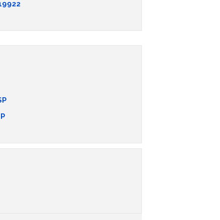
19922
SP
SP