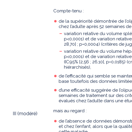
Compte-tenu :
de la supériorité démontrée de l’o
chez l’adulte après 52 semaines de
variation relative du volume splé
p<0,0001) et de variation relativ
28,70] ; p=0,0004) (critères de j
variation relative du volume hépa
p<0,0001) et de variation relativ
(IC95% [2,56 ; 26,10], p=0,0185) 
hiérarchisés),
de l’efficacité qui semble se mainte
base toutefois des données limitées
d’une efficacité suggérée de l’olipu
semaines de traitement sur des crit
évalués chez l’adulte dans une ét
mais au regard :
III (modéré)
de l’absence de données démonstrat
et chez l’enfant, alors que la quali
cette maladie,