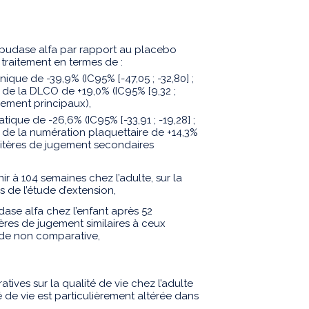
lipudase alfa par rapport au placebo
 traitement en termes de :
nique de -39,9% (IC95% [-47,05 ; -32,80] ;
e de la DLCO de +19,0% (IC95% [9,32 ;
ugement principaux),
tique de -26,6% (IC95% [-33,91 ; -19,28] ;
e de la numération plaquettaire de +14,3%
(critères de jugement secondaires
nir à 104 semaines chez l’adulte, sur la
 de l’étude d’extension,
dase alfa chez l’enfant après 52
ères de jugement similaires à ceux
ude non comparative,
ives sur la qualité de vie chez l’adulte
té de vie est particulièrement altérée dans