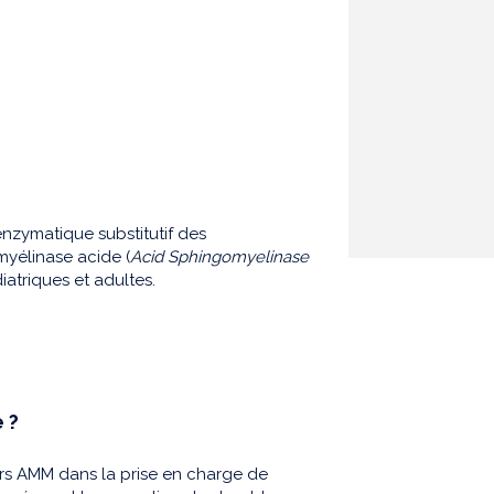
enzymatique substitutif des
myélinase acide (
Acid Sphingomyelinase
atriques et adultes.
 ?
 hors AMM dans la prise en charge de