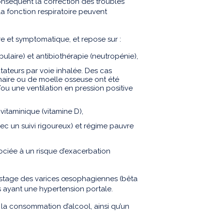
onséquent la correction des troubles
la fonction respiratoire peuvent
re et symptomatique, et repose sur :
bulaire) et antibiothérapie (neutropénie),
tateurs par voie inhalée. Des cas
aire ou de moelle osseuse ont été
u une ventilation en pression positive
vitaminique (vitamine D),
vec un suivi rigoureux) et régime pauvre
ciée à un risque d’exacerbation
épistage des varices œsophagiennes (bêta
s ayant une hypertension portale.
la consommation d’alcool, ainsi qu’un