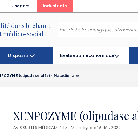
(élément
Usagers
Industriels
séléctionné)
lité dans le champ
et médico-social
Dispositif
Évaluation économique
(élément
séléctionné)
POZYME (olipudase alfa) - Maladie rare
XENPOZYME (olipudase alf
AVIS SUR LES MÉDICAMENTS
- Mis en ligne le 16 déc. 2022