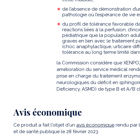
de l’absence de démonstration d’un
pathologie où l’espérance de vie es
du profil de tolérance favorable da
réactions liées à la perfusion, d’i
pédiatrique que la population adul
graves en lien avec le traitement p
(choc anaphylactique, urticaire diff
tolérance au long terme limité dans
la Commission considère que XENPOZ
amélioration du service médical rendu
prise en charge du traitement enzymat
neurologiques du déficit en sphingo
Deficiency, ASMD) de type B et A/B ch
Avis économique
Ce produit a fait l'objet d'un
avis économique
rendu par 
et de santé publique le 28 février 2023.