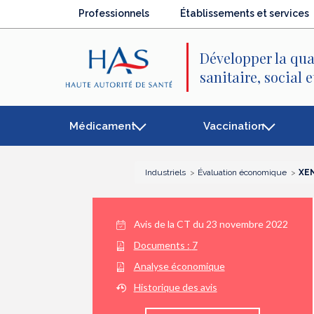
Recherche
Menu
Contenu
Professionnels
Établissements et services
principal
principal
Développer la qua
sanitaire, social 
Médicament
Vaccination
Industriels
Évaluation économique
XEN
Avis de la CT du
23 novembre 2022
Documents :
7
Analyse économique
Historique des avis