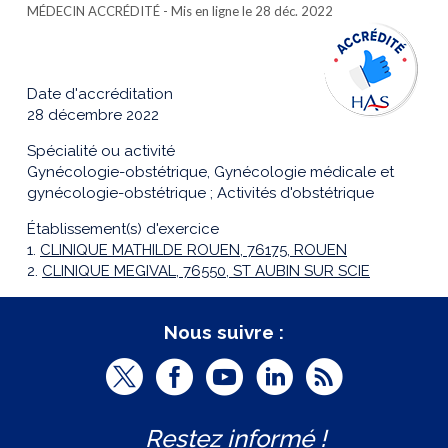
MÉDECIN ACCRÉDITÉ
- Mis en ligne le 28 déc. 2022
Date d'accréditation
28 décembre 2022
Spécialité ou activité
Gynécologie-obstétrique, Gynécologie médicale et
gynécologie-obstétrique ; Activités d'obstétrique
Établissement(s) d'exercice
1.
CLINIQUE MATHILDE ROUEN, 76175, ROUEN
2.
CLINIQUE MEGIVAL, 76550, ST AUBIN SUR SCIE
Nous suivre :
T
F
Y
L
R
w
a
o
i
S
Restez informé !