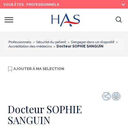
Recherche
Menu
Contenu
VOUS ÊTES : PROFESSIONNELS
principal
principal
Ouvrir
Ouv
le
menu
la
re
Professionnels
Sécurité du patient
S’engager dans un dispositif
Accréditation des médecins
Docteur SOPHIE SANGUIN
AJOUTER À
MA SELECTION
Partager
Imp
Docteur SOPHIE
SANGUIN