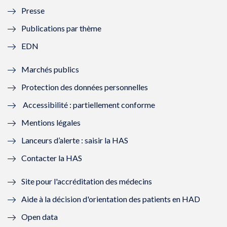
Presse
e
l
e
l
Publications par thème
f
e
f
e
EDN
e
f
e
f
Marchés publics
n
e
n
e
Protection des données personnelles
ê
n
ê
n
Accessibilité : partiellement conforme
t
ê
t
ê
Mentions légales
r
t
r
t
Lanceurs d’alerte : saisir la HAS
e
r
e
r
Contacter la HAS
)
e
)
e
Site pour l'accréditation des médecins
)
)
Aide à la décision d'orientation des patients en HAD
Open data