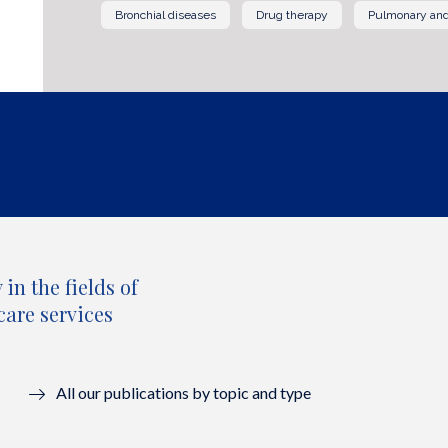
Bronchial diseases
Drug therapy
Pulmonary and
in the fields of
care services
All our publications by topic and type