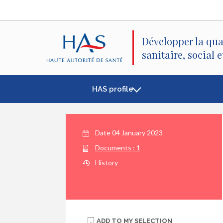
Search
Main
Main
Menu
Content
Développer la qua
sanitaire, social 
HAS profile
Date
04 January 2023
Documents :
1
History
ADD TO
MY SELECTION