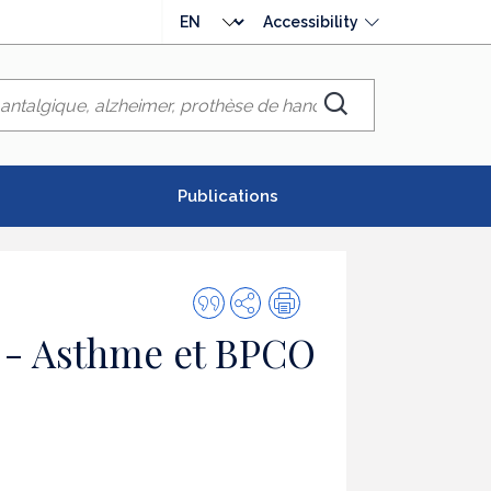
Choose
Accessibility
language
Chercher
Publications
Quote
Share
Print
this
 - Asthme et BPCO
publication