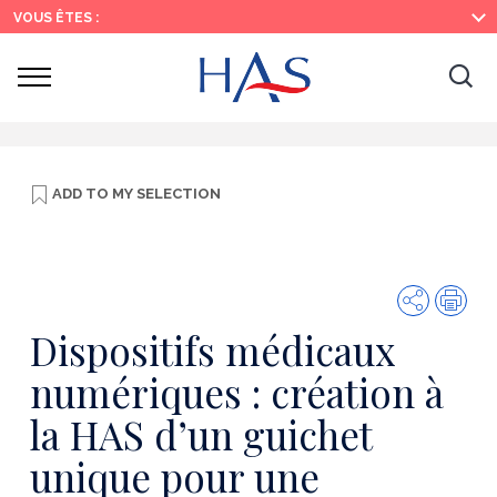
Search
Main
Main
VOUS ÊTES :
Menu
Content
Ouvrir
Ouv
le
menu
la
re
ADD TO
MY SELECTION
Share
Prin
Dispositifs médicaux
numériques : création à
la HAS d’un guichet
unique pour une