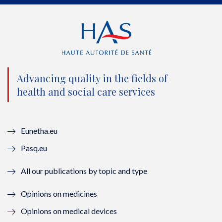
i
c
u
n
t
e
t
k
t
b
u
e
e
o
b
d
Advancing quality in the fields of
r
o
e
I
health and social care services
(
k
(
n
n
(
n
(
Eunetha.eu
o
n
o
n
Pasq.eu
u
o
u
o
All our publications by topic and type
v
u
v
u
Opinions on medicines
e
v
e
v
Opinions on medical devices
l
e
l
e