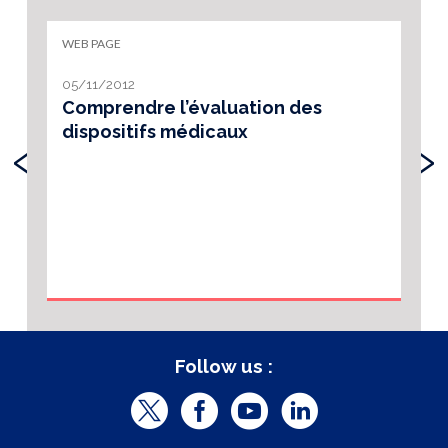
WEB PAGE
05/11/2012
Comprendre l’évaluation des
dispositifs médicaux
‹
›
Follow us :
T
F
Y
L
w
a
o
i