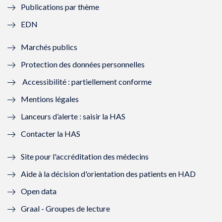
Publications par thème
f
e
f
e
EDN
e
f
e
f
Marchés publics
n
e
n
e
Protection des données personnelles
ê
n
ê
n
Accessibilité : partiellement conforme
t
ê
t
ê
Mentions légales
r
t
r
t
Lanceurs d’alerte : saisir la HAS
e
r
e
r
Contacter la HAS
)
e
)
e
Site pour l'accréditation des médecins
)
)
Aide à la décision d'orientation des patients en HAD
Open data
Graal - Groupes de lecture