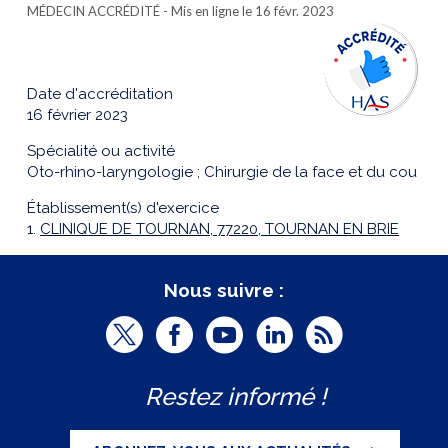
MÉDECIN ACCRÉDITÉ
- Mis en ligne le 16 févr. 2023
Date d'accréditation
16 février 2023
Spécialité ou activité
Oto-rhino-laryngologie ; Chirurgie de la face et du cou
Établissement(s) d'exercice
1.
CLINIQUE DE TOURNAN, 77220, TOURNAN EN BRIE
Nous suivre :
T
F
Y
L
R
w
a
o
i
S
Restez informé !
i
c
u
n
S
t
e
t
k