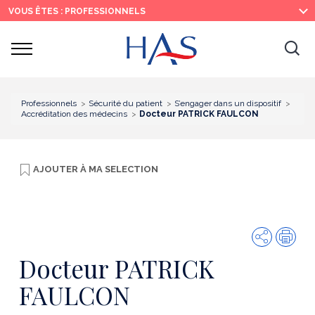
Recherche
Menu
Contenu
VOUS ÊTES : PROFESSIONNELS
principal
principal
Ouvrir
Ouv
le
menu
la
re
Professionnels
Sécurité du patient
S’engager dans un dispositif
Accréditation des médecins
Docteur PATRICK FAULCON
AJOUTER À
MA SELECTION
Partager
Imp
Docteur PATRICK
FAULCON