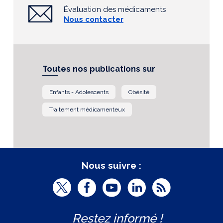
Évaluation des médicaments
Nous contacter
Toutes nos publications sur
Enfants - Adolescents
Obésité
Traitement médicamenteux
Nous suivre :
T
F
Y
L
R
w
a
o
i
S
Restez informé !