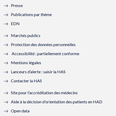
Presse
e
l
e
l
Publications par thème
f
e
f
e
EDN
e
f
e
f
Marchés publics
n
e
n
e
Protection des données personnelles
ê
n
ê
n
Accessibilité : partiellement conforme
t
ê
t
ê
Mentions légales
r
t
r
t
Lanceurs d’alerte : saisir la HAS
e
r
e
r
Contacter la HAS
)
e
)
e
Site pour l'accréditation des médecins
)
)
Aide à la décision d'orientation des patients en HAD
Open data