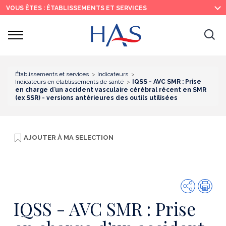
Recherche
Menu
Contenu
VOUS ÊTES : ÉTABLISSEMENTS ET SERVICES
principal
principal
Ouvrir
Ouv
le
menu
la
re
Établissements et services
Indicateurs
Indicateurs en établissements de santé
IQSS - AVC SMR : Prise
en charge d’un accident vasculaire cérébral récent en SMR
(ex SSR) - versions antérieures des outils utilisées
AJOUTER À
MA SELECTION
Partager
Imp
IQSS - AVC SMR : Prise