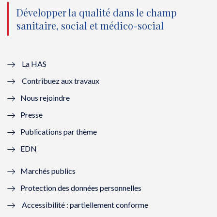
o
n
o
n
Développer la qualité dans le champ
sanitaire, social et médico-social
u
o
u
o
v
u
v
u
e
v
e
v
La HAS
Contribuez aux travaux
l
e
l
e
Nous rejoindre
l
l
l
l
Presse
e
l
e
l
Publications par thème
f
e
f
e
EDN
e
f
e
f
Marchés publics
n
e
n
e
Protection des données personnelles
ê
n
ê
n
Accessibilité : partiellement conforme
t
ê
t
ê