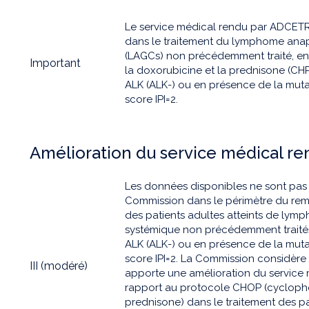
Le service médical rendu par ADCETRI
dans le traitement du lymphome anap
(LAGCs) non précédemment traité, en
Important
la doxorubicine et la prednisone (CH
ALK (ALK-) ou en présence de la mutat
score IPI=2.
Amélioration du service médical r
Les données disponibles ne sont pas d
Commission dans le périmètre du rem
des patients adultes atteints de lym
systémique non précédemment traités
ALK (ALK-) ou en présence de la mutat
score IPI=2. La Commission considèr
III (modéré)
apporte une amélioration du service 
rapport au protocole CHOP (cyclopho
prednisone) dans le traitement des p