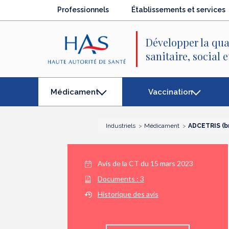
Recherche
Menu
Contenu
Professionnels
Établissements et services
principal
principal
Développer la qua
sanitaire, social 
Vaccination
Médicament
(élément
séléctionné)
Industriels
Médicament
ADCETRIS (b
Avis de la CT du
15 mars 2023
Documents :
3
Historique des avis