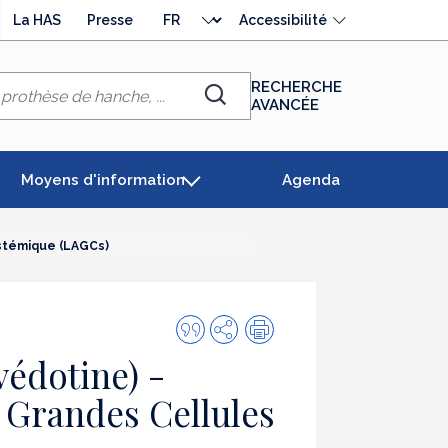
Choisir
La HAS
Presse
Accessibilité
la
langue
RECHERCHE
AVANCÉE
Chercher
Moyens d'information
Agenda
stémique (LAGCs)
Citer
Partager
Impression
cette
édotine) -
publication
Grandes Cellules