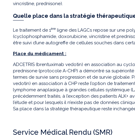
vincristine, prednisone).
Quelle place dans la stratégie thérapeutique
ère
Le traitement de 1
ligne des LAGCs repose sur une pol
(cyclophosphamide, doxorubicine, vincristine et predniso
être suivi d’une autogreffe de cellules souches dans certa
Place du médicament :
ADCETRIS (brentuximab vedotin) en association au cyclo
prednisone (protocole A-CHP) a démontré sa supériorit
termes de survie sans progression et de survie globale.
vedotin) en association à CHP reste l’option de traitem
lymphome anaplasique à grandes cellules systémique (LA
précédemment traités, à l’exception des patients ALK+ ave
l’étude et pour lesquels il n’existe pas de données clini
Sa place dans la stratégie thérapeutique reste inchangée p
Service Médical Rendu (SMR)