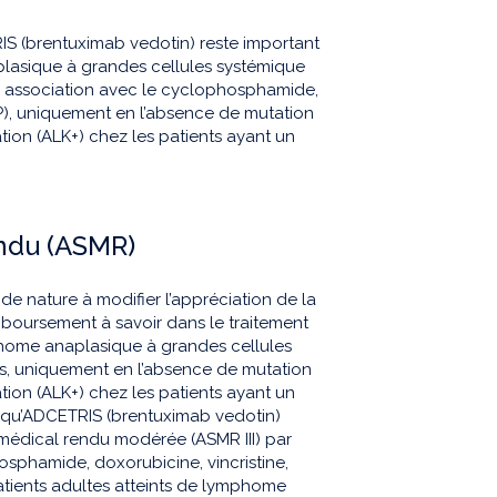
S (brentuximab vedotin) reste important
lasique à grandes cellules systémique
 association avec le cyclophosphamide,
P), uniquement en l’absence de mutation
ion (ALK+) chez les patients ayant un
endu (ASMR)
e nature à modifier l’appréciation de la
boursement à savoir dans le traitement
phome anaplasique à grandes cellules
, uniquement en l’absence de mutation
ion (ALK+) chez les patients ayant un
e qu’ADCETRIS (brentuximab vedotin)
médical rendu modérée (ASMR III) par
sphamide, doxorubicine, vincristine,
atients adultes atteints de lymphome