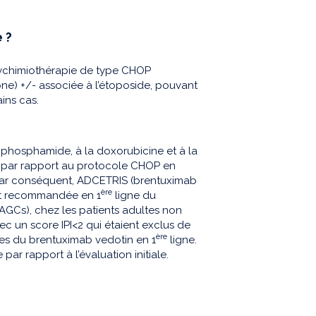
 ?
ychimiothérapie de type CHOP
ne) +/- associée à l’étoposide, pouvant
ins cas.
phosphamide, à la doxorubicine et à la
é par rapport au protocole CHOP en
 Par conséquent, ADCETRIS (brentuximab
ère
ent recommandée en 1
ligne du
GCs), chez les patients adultes non
c un score IPI<2 qui étaient exclus de
ère
ques du brentuximab vedotin en 1
ligne.
ar rapport à l’évaluation initiale.