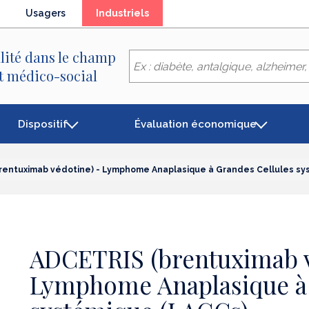
(élément
Usagers
Industriels
séléctionné)
lité dans le champ
et médico-social
Dispositif
Évaluation économique
rentuximab védotine) - Lymphome Anaplasique à Grandes Cellules sy
ADCETRIS (brentuximab v
Lymphome Anaplasique à 