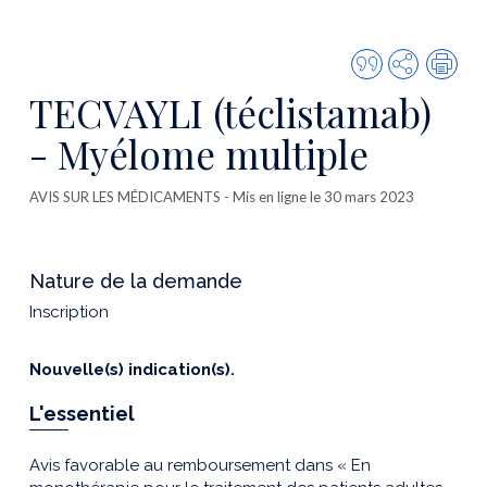
Citer
Partager
Imp
cette
TECVAYLI (téclistamab)
publicatio
- Myélome multiple
AVIS SUR LES MÉDICAMENTS
- Mis en ligne le 30 mars 2023
Nature de la demande
Inscription
Nouvelle(s) indication(s).
L'essentiel
Avis favorable au remboursement dans « En