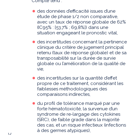
Compte tenu :
des données d’efficacité issues d’une
étude de phase 1/2 non comparative,
avec un taux de réponse globale de 62%
(IC95% : [53,7% ; 69,8%]) dans une
situation engageant le pronostic vital,
des incertitudes concernant la pertinence
clinique du critère de jugement principal
retenu (taux de réponse globale) et de sa
transposabilité sur la durée de survie
globale ou l’amélioration de la qualité de
vie,
des incertitudes sur la quantité d’effet
propre de ce traitement, considérant les
faiblesses méthodologiques des
comparaisons indirectes,
du profil de tolérance marqué par une
forte hématotoxicité, la survenue d’un
syndrome de re-largage des cytokines
(SRC), de faible grade dans la majorité
des cas, et un risque infectieux (infections
à des germes atypiques),
V