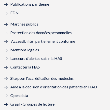
Publications par thème
f
e
f
e
EDN
e
f
e
f
Marchés publics
n
e
n
e
Protection des données personnelles
ê
n
ê
n
Accessibilité : partiellement conforme
t
ê
t
ê
Mentions légales
r
t
r
t
Lanceurs d’alerte : saisir la HAS
e
r
e
r
Contacter la HAS
)
e
)
e
Site pour l'accréditation des médecins
)
)
Aide à la décision d'orientation des patients en HAD
Open data
Graal - Groupes de lecture