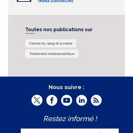
Toutes nos publications sur
Cancer du sang et lymphe
Traitement médicamenteux
Nous suivre :
T
F
Y
L
R
w
a
o
i
S
Restez informé !
i
c
u
n
S
t
e
t
k