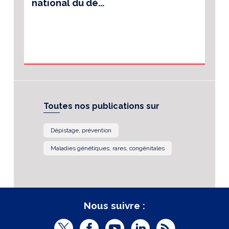
national du dé...
Toutes nos publications sur
Dépistage, prévention
Maladies génétiques, rares, congénitales
Nous suivre :
T
F
Y
L
R