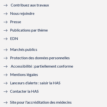
Contribuez aux travaux
l
e
l
e
Nous rejoindre
l
l
l
l
Presse
e
l
e
l
Publications par thème
f
e
f
e
EDN
e
f
e
f
Marchés publics
n
e
n
e
Protection des données personnelles
ê
n
ê
n
Accessibilité : partiellement conforme
t
ê
t
ê
Mentions légales
r
t
r
t
Lanceurs d’alerte : saisir la HAS
e
r
e
r
Contacter la HAS
)
e
)
e
Site pour l'accréditation des médecins
)
)