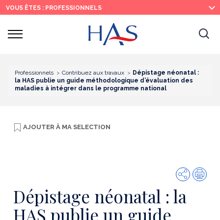
Recherche
Menu
Contenu
VOUS ÊTES : PROFESSIONNELS
principal
principal
Ouvrir
Ouv
le
menu
la
re
Professionnels
Contribuez aux travaux
Dépistage néonatal :
la HAS publie un guide méthodologique d’évaluation des
maladies à intégrer dans le programme national
AJOUTER À
MA SELECTION
Partager
Imp
Dépistage néonatal : la
HAS publie un guide