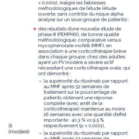
< 0,0001), malgré les faiblesses
méthodologiques de l’étude (étude
ouverte, sans contrôle du risque alpha,
analyse sur un sous-groupe de patients) ;
des résultats d’une nouvelle étude de
phase III (PEMPHIX), de bonne qualité
méthodologique, comparative versus
mycophénolate mofétil (MMF), en
association à une corticothérapie brève
dans chaque groupe, chez des adultes
ayant un PV modéré à sévère actif
nécessitant une corticothérapie orale, qui
ont démontré :
la supériorité du rituximab par rapport
au MMF après 52 semaines de
traitement sur le pourcentage de
patients obtenant une réponse
complète (avec arrêt de la
corticothérapie) maintenue au moins
16 semaines avec une quantité d’effet
importante : 40,3 % vs 9,5 %
III
respectivement (p < 0,0001),
(modéré)
la supériorité du rituximab par rapport
au MMF après 52 semaines de