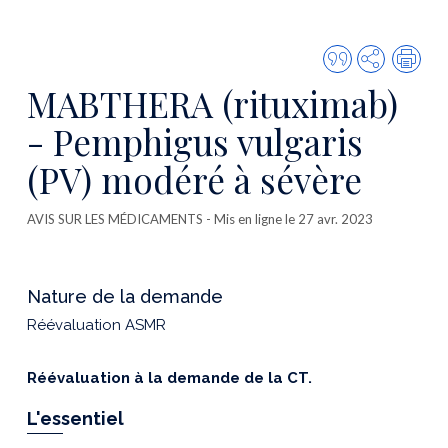
Citer
Partager
Imp
cette
MABTHERA (rituximab)
publicatio
- Pemphigus vulgaris
(PV) modéré à sévère
AVIS SUR LES MÉDICAMENTS
- Mis en ligne le 27 avr. 2023
Nature de la demande
Réévaluation ASMR
Réévaluation à la demande de la CT.
L'essentiel