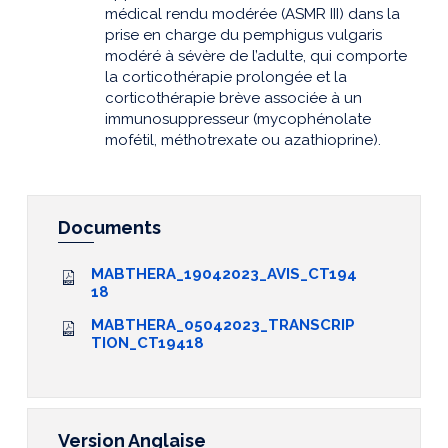
médical rendu modérée (ASMR III) dans la
prise en charge du pemphigus vulgaris
modéré à sévère de l’adulte, qui comporte
la corticothérapie prolongée et la
corticothérapie brève associée à un
immunosuppresseur (mycophénolate
mofétil, méthotrexate ou azathioprine).
Documents
MABTHERA_19042023_AVIS_CT194
18
MABTHERA_05042023_TRANSCRIP
TION_CT19418
Version Anglaise