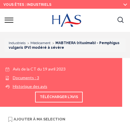
Recherche
Menu
Contenu
VOUS ÊTES : INDUSTRIELS
principal
principal
Ouvrir
Ouv
le
menu
la
re
Industriels
Médicament
MABTHERA (rituximab) - Pemphigus
vulgaris (PV) modéré à sévère
Avis de la CT du
19 avril 2023
Documents :
3
Historique des avis
TÉLÉCHARGER L'AVIS
AJOUTER À
MA SELECTION