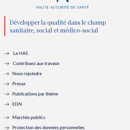
(
k
(
n
n
(
n
(
o
n
o
n
Développer la qualité dans le champ
sanitaire, social et médico-social
u
o
u
o
v
u
v
u
e
v
e
v
La HAS
Contribuez aux travaux
l
e
l
e
Nous rejoindre
l
l
l
l
Presse
e
l
e
l
Publications par thème
f
e
f
e
EDN
e
f
e
f
Marchés publics
n
e
n
e
Protection des données personnelles