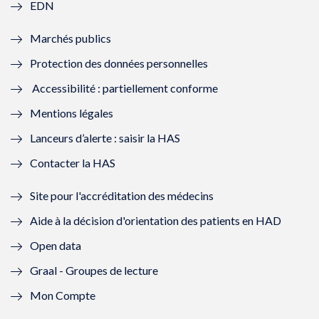
EDN
e
f
e
f
Marchés publics
n
e
n
e
Protection des données personnelles
ê
n
ê
n
Accessibilité : partiellement conforme
t
ê
t
ê
Mentions légales
r
t
r
t
Lanceurs d’alerte : saisir la HAS
e
r
e
r
Contacter la HAS
)
e
)
e
Site pour l'accréditation des médecins
)
)
Aide à la décision d'orientation des patients en HAD
Open data
Graal - Groupes de lecture
Mon Compte