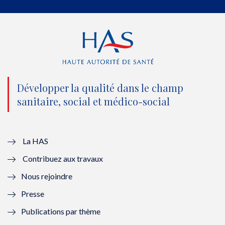
e
o
b
d
r
o
e
I
(
k
(
n
n
(
n
(
o
n
o
n
Développer la qualité dans le champ
sanitaire, social et médico-social
u
o
u
o
v
u
v
u
e
v
e
v
La HAS
Contribuez aux travaux
l
e
l
e
Nous rejoindre
l
l
l
l
Presse
e
l
e
l
Publications par thème
f
e
f
e