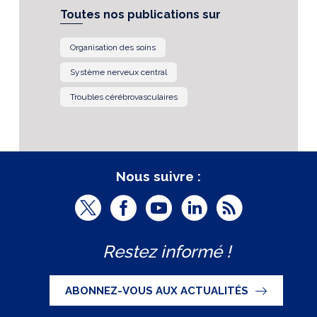
Toutes nos publications sur
Organisation des soins
Système nerveux central
Troubles cérébrovasculaires
Nous suivre :
T
F
Y
L
R
w
a
o
i
S
Restez informé !
i
c
u
n
S
t
e
t
k
ABONNEZ-VOUS AUX ACTUALITÉS
t
b
u
e