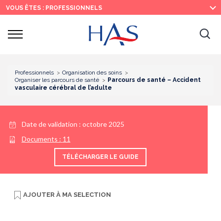
Recherche
Menu
Contenu
VOUS ÊTES : PROFESSIONNELS
principal
principal
Ouvrir
Ouv
le
menu
la
re
Professionnels
Organisation des soins
Organiser les parcours de santé
Parcours de santé – Accident
vasculaire cérébral de l’adulte
Date de validation :
octobre 2025
Documents :
11
TÉLÉCHARGER LE GUIDE
AJOUTER À
MA SELECTION