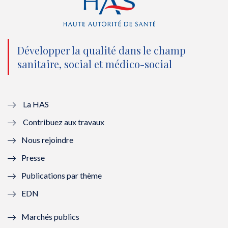
(
k
(
n
n
(
n
(
o
n
o
n
Développer la qualité dans le champ
sanitaire, social et médico-social
u
o
u
o
v
u
v
u
e
v
e
v
La HAS
Contribuez aux travaux
l
e
l
e
Nous rejoindre
l
l
l
l
Presse
e
l
e
l
Publications par thème
f
e
f
e
EDN
e
f
e
f
Marchés publics
n
e
n
e