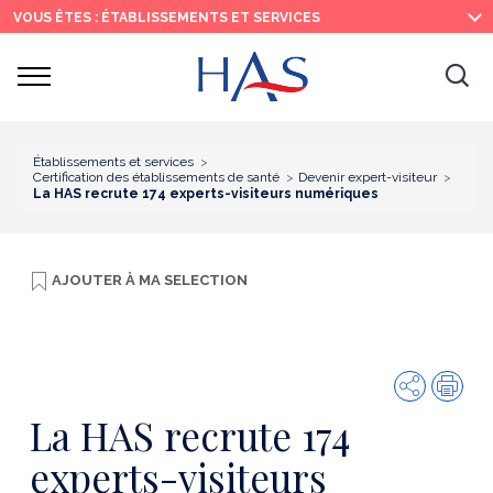
Recherche
Menu
Contenu
VOUS ÊTES : ÉTABLISSEMENTS ET SERVICES
principal
principal
Ouvrir
Ouv
le
menu
la
re
Établissements et services
Certification des établissements de santé
Devenir expert-visiteur
La HAS recrute 174 experts-visiteurs numériques
AJOUTER À
MA SELECTION
Partager
Imp
La HAS recrute 174
experts-visiteurs