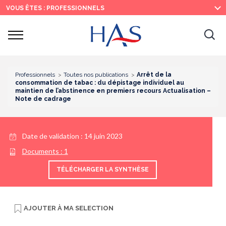
Recherche
Menu
Contenu
VOUS ÊTES : PROFESSIONNELS
principal
principal
Ouvrir
Ouv
le
menu
la
re
Professionnels
Toutes nos publications
Arrêt de la
consommation de tabac : du dépistage individuel au
maintien de l’abstinence en premiers recours Actualisation –
Note de cadrage
Date de validation :
14 juin 2023
Documents :
1
TÉLÉCHARGER LA SYNTHÈSE
AJOUTER À
MA SELECTION