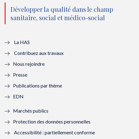
o
n
o
n
Développer la qualité dans le champ
sanitaire, social et médico-social
u
o
u
o
v
u
v
u
e
v
e
v
La HAS
Contribuez aux travaux
l
e
l
e
Nous rejoindre
l
l
l
l
Presse
e
l
e
l
Publications par thème
f
e
f
e
EDN
e
f
e
f
Marchés publics
n
e
n
e
Protection des données personnelles
ê
n
ê
n
Accessibilité : partiellement conforme
t
ê
t
ê