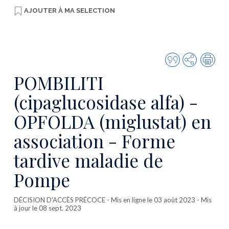
AJOUTER À
MA SELECTION
Citer
Partager
Imp
cette
POMBILITI
publicatio
(cipaglucosidase alfa) -
OPFOLDA (miglustat) en
association - Forme
tardive maladie de
Pompe
DÉCISION D'ACCÈS PRÉCOCE
- Mis en ligne le 03 août 2023 - Mis
à jour le 08 sept. 2023