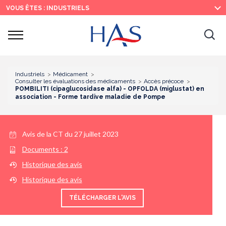
Recherche
Menu
Contenu
VOUS ÊTES : INDUSTRIELS
principal
principal
Ouvrir
Ouv
le
menu
la
re
Industriels
Médicament
Consulter les évaluations des médicaments
Accès précoce
POMBILITI (cipaglucosidase alfa) - OPFOLDA (miglustat) en
association - Forme tardive maladie de Pompe
Avis de la CT du
27 juillet 2023
Documents :
2
Historique des avis
Historique des avis
TÉLÉCHARGER L'AVIS