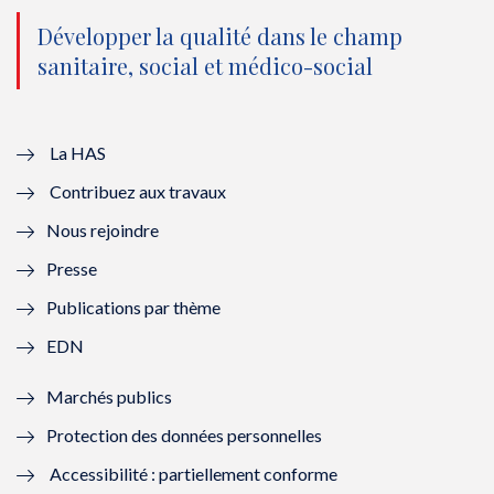
o
n
o
n
Développer la qualité dans le champ
sanitaire, social et médico-social
u
o
u
o
v
u
v
u
e
v
e
v
La HAS
Contribuez aux travaux
l
e
l
e
Nous rejoindre
l
l
l
l
Presse
e
l
e
l
Publications par thème
f
e
f
e
EDN
e
f
e
f
Marchés publics
n
e
n
e
Protection des données personnelles
ê
n
ê
n
Accessibilité : partiellement conforme
t
ê
t
ê