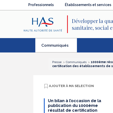
Recherche
Menu
Contenu
Professionnels
Établissements et services
principal
principal
Développer la qua
sanitaire, social 
(élément
Communiqués
séléctionné)
Presse
Communiqués
1000ème résul
certification des établissements de 
AJOUTER À
MA SELECTION
Un bilan à l’occasion de la
publication du 1000ème
résultat de certification