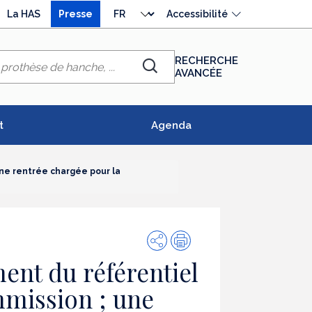
Choisir
La HAS
Presse
Accessibilité
la
langue
RECHERCHE
AVANCÉE
Chercher
t
Agenda
ne rentrée chargée pour la
Partager
Impression
ent du référentiel
mmission ; une