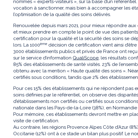
nommés « experts-visiteurs », sur la base d’un référentiel
vocation à sanctionner, mais bien à accompagner les éta
l’optimisation de la qualité des soins délivrés.
Renouvelée depuis mars 2021, pour mieux répondre aux en
et mieux prendre en compte le point de vue des patient
certification pour la qualité et la sécurité des soins se dé
ème
lors. La 1000
décision de certification vient ainsi d’être
3000 établissements publics et privés de France ont reçu l
sur le service d’information
QualiScope
, les résultats co
85% des établissements de santé visités. 23% de l’ensem
obtenu avec la mention « Haute qualité des soins ». Néa
certifiés sous conditions, tandis que 2% des établissement
Pour ces 15% des établissements qui ne répondent pas e
soins définies par le référentiel, on observe des disparités 
d’établissements non certifiés ou certifiés sous conditio
nationale dans les Pays-de-la-Loire (38%), en Normandie 
Pour mémoire, ces établissements devront mettre en pla
visite de certification.
Au contraire, les régions Provence Alpes Côte d’Azur (8%
Occitanie (12%) ont à ce stade un bilan plus positif. Le n