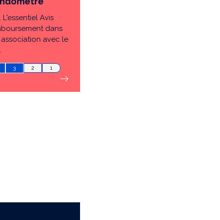
endomètre
 L'essentiel Avis
mboursement dans
n association avec le
.
3
2
1