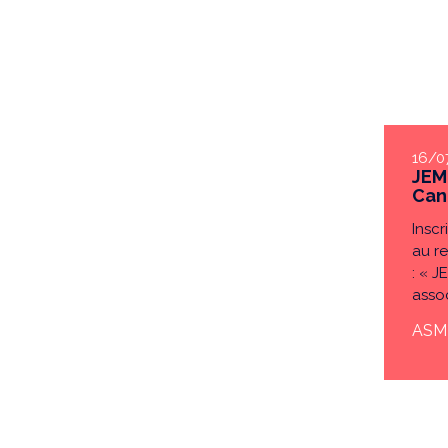
16/0
JEM
Can
Inscr
au r
: « J
assoc
ASMR