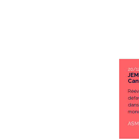
20/1
JEM
Can
Rééva
défa
dans 
mono
des p
ASMR