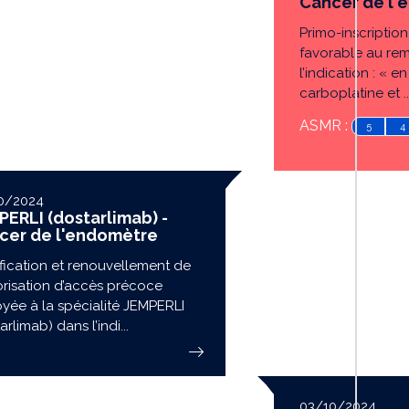
Cancer de l'
Primo-inscription.
favorable au re
l’indication : « e
carboplatine et ..
ASMR :
5
4
0/2024
PERLI (dostarlimab) -
cer de l'endomètre
fication et renouvellement de
orisation d’accès précoce
oyée à la spécialité JEMPERLI
arlimab) dans l’indi...
03/10/2024