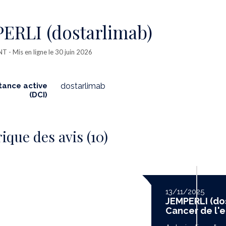
ERLI (dostarlimab)
NT
- Mis en ligne le 30 juin 2026
tance active
dostarlimab
(DCI)
ique des avis (10)
13/11/2025
JEMPERLI (dos
Cancer de l'