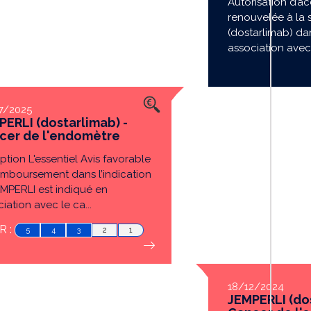
Autorisation d’a
renouvelée à la 
(dostarlimab) dan
association avec 
7/2025
PERLI (dostarlimab) -
cer de l'endomètre
iption L'essentiel Avis favorable
emboursement dans l’indication
EMPERLI est indiqué en
iation avec le ca...
 :
5
4
3
2
1
18/12/2024
JEMPERLI (dos