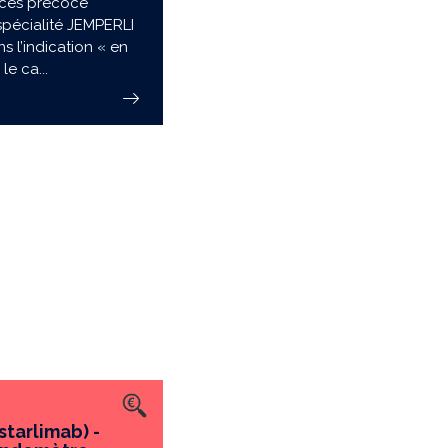
ccès précoce
spécialité JEMPERLI
s l’indication « en
le ca...
tarlimab) -