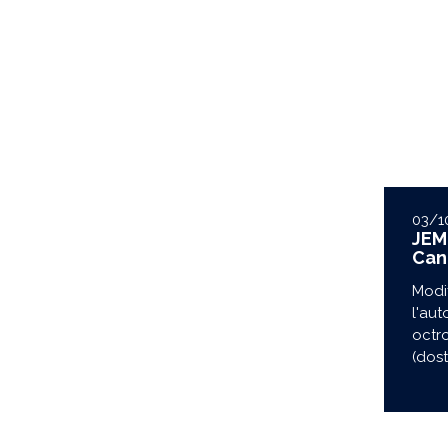
03/1
JEM
Can
Modi
l'aut
octr
(dost