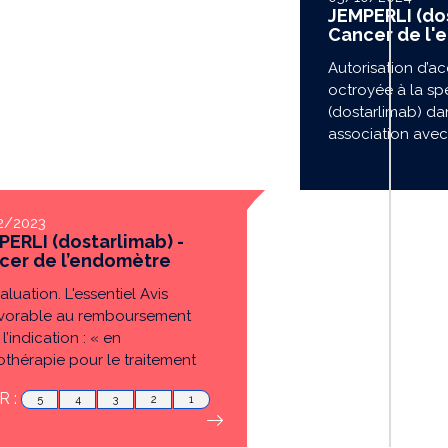
JEMPERLI (dos
Cancer de l'
Autorisation d’a
octroyée à la sp
(dostarlimab) dan
association avec 
2/2023
PERLI (dostarlimab) -
cer de l’endomètre
luation. L'essentiel Avis
vorable au remboursement
l’indication : « en
thérapie pour le traitement
at...
 :
5
4
3
2
1