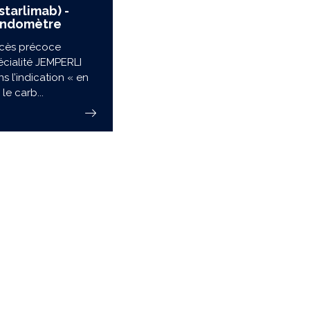
tarlimab) -
endomètre
ccès précoce
écialité JEMPERLI
s l’indication « en
le carb...