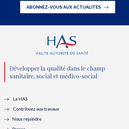
t
e
t
k
ABONNEZ-VOUS AUX ACTUALITÉS
t
b
u
e
e
o
b
d
r
o
e
I
(
k
(
n
n
(
n
(
o
n
o
n
Développer la qualité dans le champ
sanitaire, social et médico-social
u
o
u
o
v
u
v
u
e
v
e
v
La HAS
Contribuez aux travaux
l
e
l
e
Nous rejoindre
l
l
l
l
Presse