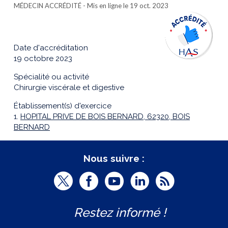
MÉDECIN ACCRÉDITÉ
- Mis en ligne le 19 oct. 2023
Date d'accréditation
19 octobre 2023
Spécialité ou activité
Chirurgie viscérale et digestive
Établissement(s) d'exercice
1.
HOPITAL PRIVE DE BOIS BERNARD, 62320, BOIS
BERNARD
Nous suivre :
T
F
Y
L
R
w
a
o
i
S
Restez informé !
i
c
u
n
S