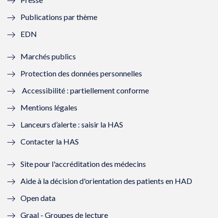
e
l
e
l
Publications par thème
f
e
f
e
EDN
e
f
e
f
Marchés publics
n
e
n
e
Protection des données personnelles
ê
n
ê
n
Accessibilité : partiellement conforme
t
ê
t
ê
Mentions légales
r
t
r
t
Lanceurs d’alerte : saisir la HAS
e
r
e
r
Contacter la HAS
)
e
)
e
Site pour l'accréditation des médecins
)
)
Aide à la décision d'orientation des patients en HAD
Open data
Graal - Groupes de lecture