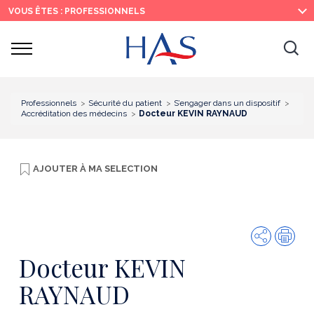
Recherche
Menu
Contenu
VOUS ÊTES : PROFESSIONNELS
principal
principal
Ouvrir
Ouv
le
menu
la
re
Professionnels
Sécurité du patient
S’engager dans un dispositif
Accréditation des médecins
Docteur KEVIN RAYNAUD
AJOUTER À
MA SELECTION
Partager
Imp
Docteur KEVIN
RAYNAUD