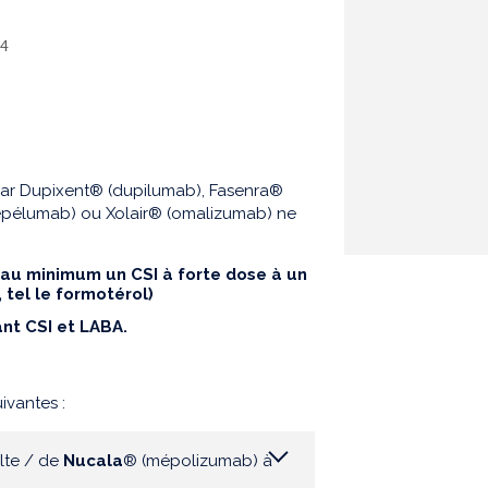
24
 par Dupixent® (dupilumab), Fasenra®
épélumab) ou Xolair® (omalizumab) ne
 au minimum un CSI à forte dose à un
 tel le formotérol)
ant CSI et LABA.
ivantes :
lte / de
Nucala
® (mépolizumab) à