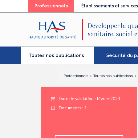
Recherche
Menu
Contenu
(élément
Professionnels
Établissements et services
principal
principal
séléctionné)
Développer la qua
sanitaire, social 
(élément
Sécurité du p
Toutes nos publications
séléctionné)
Professionnels
Toutes nos publications
Date de validation :
février 2024
Documents :
1