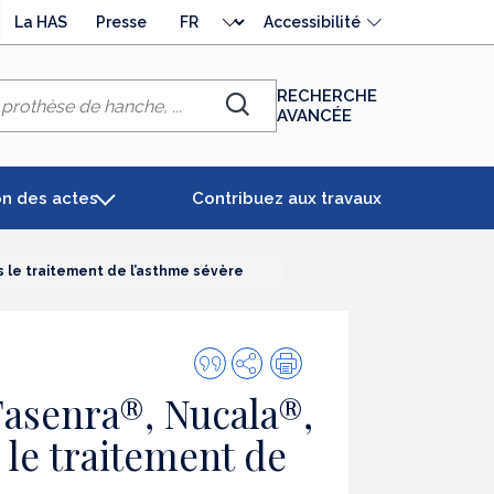
Choisir
La HAS
Presse
Accessibilité
la
langue
RECHERCHE
AVANCÉE
Chercher
on des actes
Contribuez aux travaux
s le traitement de l’asthme sévère
Citer
Partager
Impression
cette
asenra®, Nucala®,
publication
 le traitement de