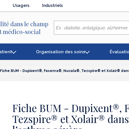
Usagers
Industriels
lité dans le champ
et médico-social
atient
Organisation des soins
Évaluati
Fiche BUM - Dupixent®, Fasenra®, Nucala®, Tezspire® et Xolair® dan
Fiche BUM - Dupixent®, F
Tezspire® et Xolair® dans