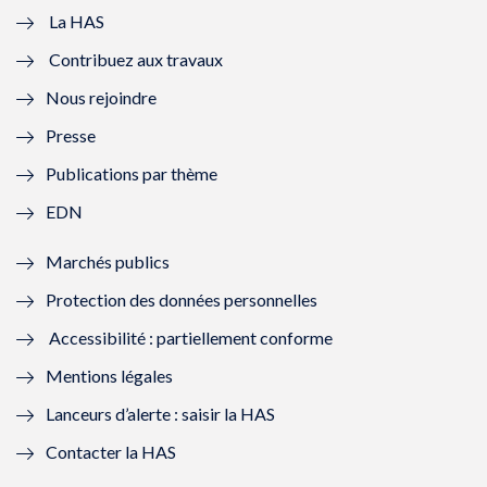
e
v
e
v
La HAS
Contribuez aux travaux
l
e
l
e
Nous rejoindre
l
l
l
l
Presse
e
l
e
l
Publications par thème
f
e
f
e
EDN
e
f
e
f
Marchés publics
n
e
n
e
Protection des données personnelles
ê
n
ê
n
Accessibilité : partiellement conforme
t
ê
t
ê
Mentions légales
r
t
r
t
Lanceurs d’alerte : saisir la HAS
e
r
e
r
Contacter la HAS
)
e
)
e