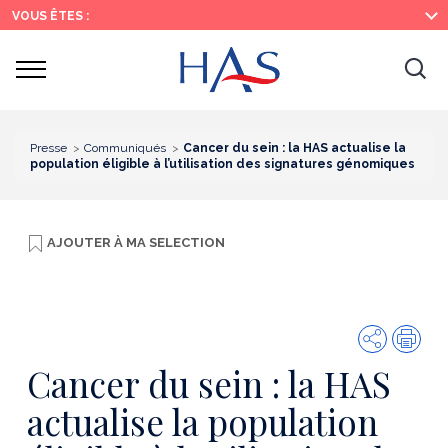
Recherche
Menu
Contenu
VOUS ÊTES :
principal
principal
Ouvrir
Ouv
le
menu
la
re
Presse
Communiqués
Cancer du sein : la HAS actualise la
population éligible à l’utilisation des signatures génomiques
AJOUTER À
MA SELECTION
Partager
Imp
Cancer du sein : la HAS
actualise la population