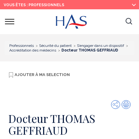
Recherche
Menu
Contenu
VOUS ÊTES : PROFESSIONNELS
principal
principal
Ouvrir
Ouv
le
menu
la
re
Professionnels
Sécurité du patient
S’engager dans un dispositif
Accréditation des médecins
Docteur THOMAS GEFFRIAUD
AJOUTER À
MA SELECTION
Partager
Imp
Docteur THOMAS
GEFFRIAUD