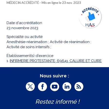
MÉDECIN ACCRÉDITÉ
- Mis en ligne le 23 nov. 2023
Date d'accréditation
23 novembre 2023
Spécialité ou activité
Anesthésie-réanimation ; Activité de réanimation ;
Activité de soins intensifs ;
Établissement(s) d'exercice
1.
INFIRMERIE PROTESTANTE, 69641, CALUIRE ET CUIRE
Nous suivre :
T
F
Y
L
R
w
a
o
i
S
Restez informé !
i
c
u
n
S