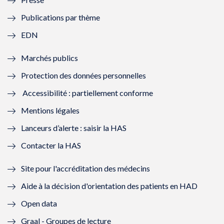
e
l
e
l
Publications par thème
f
e
f
e
EDN
e
f
e
f
Marchés publics
n
e
n
e
Protection des données personnelles
ê
n
ê
n
Accessibilité : partiellement conforme
t
ê
t
ê
Mentions légales
r
t
r
t
Lanceurs d’alerte : saisir la HAS
e
r
e
r
Contacter la HAS
)
e
)
e
Site pour l'accréditation des médecins
)
)
Aide à la décision d'orientation des patients en HAD
Open data
Graal - Groupes de lecture