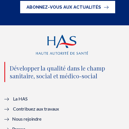
t
e
t
k
ABONNEZ-VOUS AUX ACTUALITÉS
t
b
u
e
e
o
b
d
r
o
e
I
(
k
(
n
n
(
n
(
o
n
o
n
Développer la qualité dans le champ
sanitaire, social et médico-social
u
o
u
o
v
u
v
u
e
v
e
v
La HAS
Contribuez aux travaux
l
e
l
e
Nous rejoindre
l
l
l
l
Presse