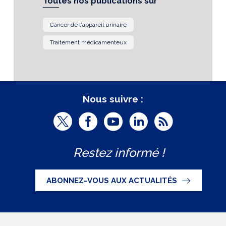
Toutes nos publications sur
Cancer de l'appareil urinaire
Traitement médicamenteux
Nous suivre :
T
F
Y
L
R
w
a
o
i
S
Restez informé !
i
c
u
n
S
t
e
t
k
ABONNEZ-VOUS AUX ACTUALITÉS
t
b
u
e
e
o
b
d