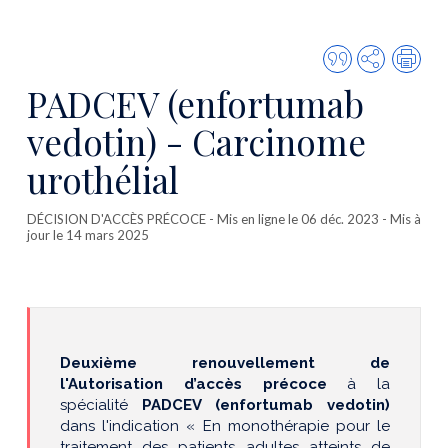
Citer
Partager
Imp
cette
PADCEV (enfortumab
publicatio
vedotin) - Carcinome
urothélial
DÉCISION D'ACCÈS PRÉCOCE
- Mis en ligne le 06 déc. 2023 - Mis à
jour le 14 mars 2025
Deuxième renouvellement de
l'Autorisation d’accès précoce
à la
spécialité
PADCEV (enfortumab vedotin)
dans l'indication « En monothérapie pour le
traitement des patients adultes atteints de