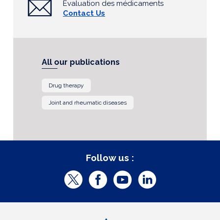
Évaluation des médicaments
Contact Us
All our publications
Drug therapy
Joint and rheumatic diseases
Follow us :
T
F
Y
L
w
a
o
i
i
c
u
n