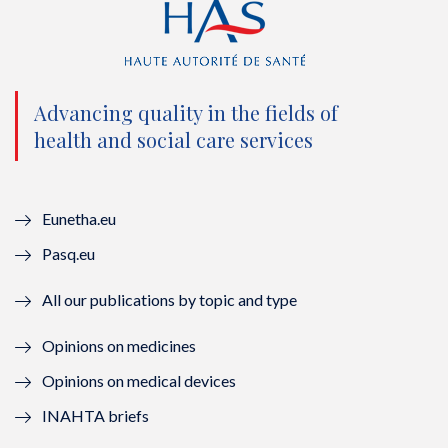
t
e
t
k
t
b
u
e
e
o
b
d
Advancing quality in the fields of
r
o
e
I
health and social care services
(
k
(
n
n
(
n
(
Eunetha.eu
o
n
o
n
Pasq.eu
u
o
u
o
All our publications by topic and type
v
u
v
u
Opinions on medicines
e
v
e
v
Opinions on medical devices
l
e
l
e
INAHTA briefs
l
l
l
l