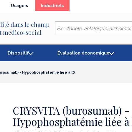
(élément
Usagers
Industriels
séléctionné)
lité dans le champ
et médico-social
Dispositif
Évaluation économique
urosumab) - Hypophosphatémie liée à l’X
CRYSVITA (burosumab) -
Hypophosphatémie liée à 