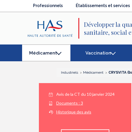
Recherche
Menu
Contenu
Professionnels
Établissements et services
principal
principal
Développer la qua
sanitaire, social 
Vaccination
Médicament
(élément
séléctionné)
Industriels
Médicament
CRYSVITA (b
Avis de la CT du
10 janvier 2024
Documents :
3
Historique des avis