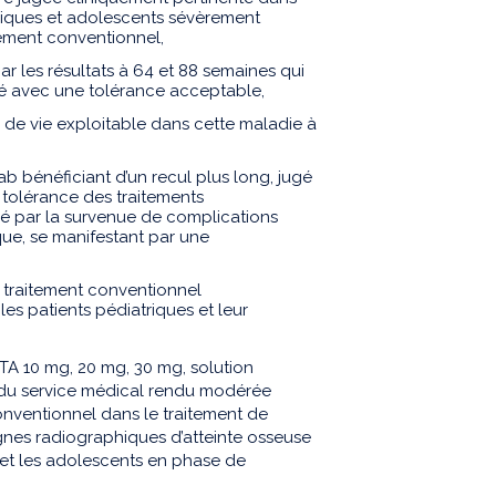
riques et adolescents sévèrement
tement conventionnel,
r les résultats à 64 et 88 semaines qui
ité avec une tolérance acceptable,
 de vie exploitable dans cette maladie à
b bénéficiant d’un recul plus long, jugé
 tolérance des traitements
 par la survenue de complications
que, se manifestant par une
u traitement conventionnel
es patients pédiatriques et leur
A 10 mg, 20 mg, 30 mg, solution
n du service médical rendu modérée
conventionnel dans le traitement de
gnes radiographiques d’atteinte osseuse
 et les adolescents en phase de