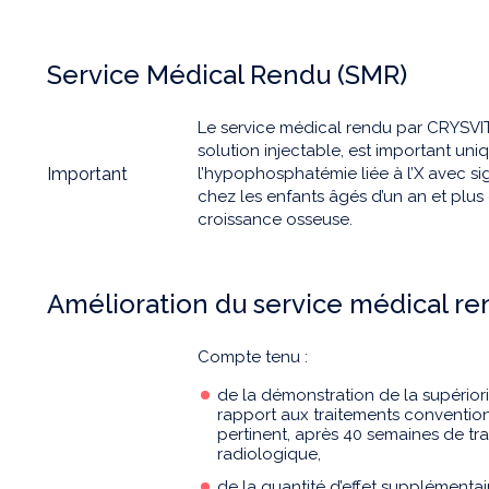
Service Médical Rendu (SMR)
Le service médical rendu par CRYSVI
solution injectable, est important un
Important
l’hypophosphatémie liée à l’X avec si
chez les enfants âgés d’un an et plus
croissance osseuse.
Amélioration du service médical r
Compte tenu :
de la démonstration de la supério
rapport aux traitements conventio
pertinent, après 40 semaines de trai
radiologique,
de la quantité d’effet supplémenta