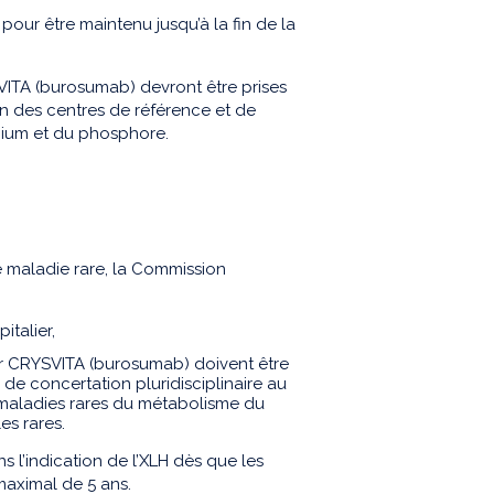
our être maintenu jusqu’à la fin de la
YSVITA (burosumab) devront être prises
ein des centres de référence et de
ium et du phosphore.
e maladie rare, la Commission
italier,
 par CRYSVITA (burosumab) doivent être
de concertation pluridisciplinaire au
maladies rares du métabolisme du
es rares.
l’indication de l’XLH dès que les
 maximal de 5 ans.