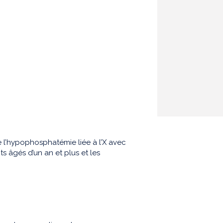
 l’hypophosphatémie liée à l’X avec
s âgés d’un an et plus et les