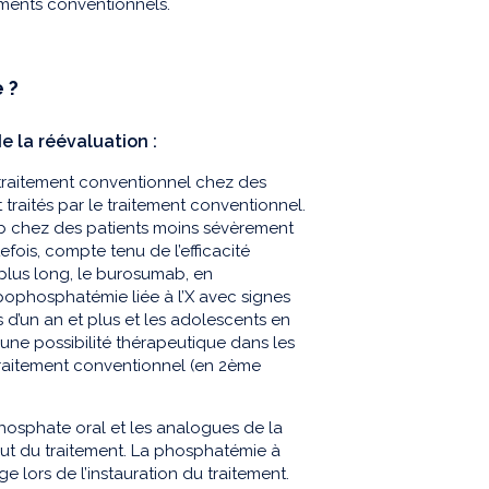
ments conventionnels.
 ?
e la réévaluation :
traitement conventionnel chez des
raités par le traitement conventionnel.
b chez des patients moins sévèrement
fois, compte tenu de l’efficacité
lus long, le burosumab, en
ypophosphatémie liée à l’X avec signes
 d’un an et plus et les adolescents en
ne possibilité thérapeutique dans les
 traitement conventionnel (en 2ème
osphate oral et les analogues de la
but du traitement. La phosphatémie à
ge lors de l’instauration du traitement.