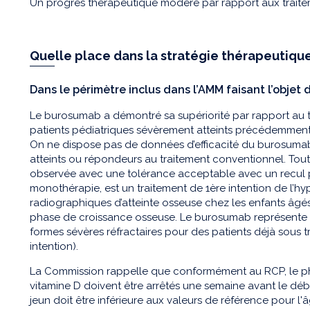
Un progrès thérapeutique modéré par rapport aux traite
Quelle place dans la stratégie thérapeutique
Dans le périmètre inclus dans l’AMM faisant l’objet d
Le burosumab a démontré sa supériorité par rapport au 
patients pédiatriques sévèrement atteints précédemment t
On ne dispose pas de données d’efficacité du burosuma
atteints ou répondeurs au traitement conventionnel. Toute
observée avec une tolérance acceptable avec un recul p
monothérapie, est un traitement de 1ère intention de l’h
radiographiques d’atteinte osseuse chez les enfants âgés
phase de croissance osseuse. Le burosumab représente u
formes sévères réfractaires pour des patients déjà sous
intention).
La Commission rappelle que conformément au RCP, le ph
vitamine D doivent être arrêtés une semaine avant le dé
jeun doit être inférieure aux valeurs de référence pour l'â