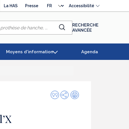
Choisir
La HAS
Presse
Accessibilité
la
langue
RECHERCHE
AVANCÉE
Chercher
Moyens d'information
Agenda
Citer
Partager
Impression
cette
publication
l’X