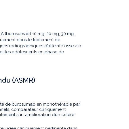
TA (burosumab) 10 mg, 20 mg, 30 mg,
iquement dans le traitement de
gnes radiographiques d’atteinte osseuse
 et les adolescents en phase de
endu (ASMR)
rité de burosumab en monothérapie par
nnels, comparateur cliniquement
tement sur l’amélioration d’un critère
ire jugée cliniquement pertinente dans