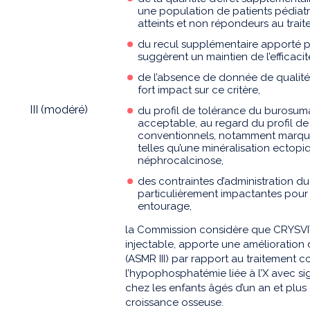
une population de patients pédiat
atteints et non répondeurs au trai
du recul supplémentaire apporté pa
suggèrent un maintien de l’efficac
de l’absence de donnée de qualité
fort impact sur ce critère,
III (modéré)
du profil de tolérance du burosuma
acceptable, au regard du profil de
conventionnels, notamment marqué
telles qu’une minéralisation ectopi
néphrocalcinose,
des contraintes d’administration d
particulièrement impactantes pour l
entourage,
la Commission considère que CRYSVIT
injectable, apporte une amélioratio
(ASMR III) par rapport au traitement 
l’hypophosphatémie liée à l’X avec si
chez les enfants âgés d’un an et plus
croissance osseuse.