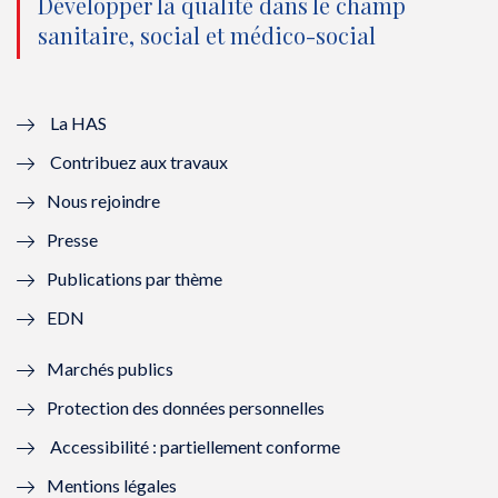
o
n
o
n
Développer la qualité dans le champ
sanitaire, social et médico-social
u
o
u
o
v
u
v
u
e
v
e
v
La HAS
Contribuez aux travaux
l
e
l
e
Nous rejoindre
l
l
l
l
Presse
e
l
e
l
Publications par thème
f
e
f
e
EDN
e
f
e
f
Marchés publics
n
e
n
e
Protection des données personnelles
ê
n
ê
n
Accessibilité : partiellement conforme
t
ê
t
ê
Mentions légales