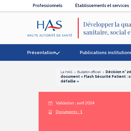
Recherche
Menu
Contenu
Professionnels
Établissements et services
principal
principal
Développer la qua
sanitaire, social 
Présentation
Publications institution
La HAS
Bulletin officiel
Décision n° 2
document « Flash Sécurité Patient : su
défaille »
Validation :
avril 2024
Documents :
1