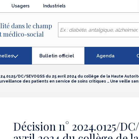
Usagers
Industriels
lité dans le champ
et médico-social
(élément
nelles
Agenda
C
Bulletin officiel
séléctionné)
024.0125/DC/SEVOQSS du 25 avril 2024 du collège de la Haute Autori
rveillance des patients en service de soins critiques … Une veille san
Décision n° 2024.0125/D
avril 2024 du collège de l