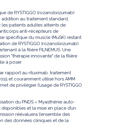
ique de RYSTIGGO (rozanolixizumab)
n addition au traitement standard,
les patients adultes atteints de
nticorps anti-récepteurs de
ase spécifique du muscle (MuSK) restant
ation de RYSTIGGO (rozanolixizumab)
rtenant à la filière FILNEMUS. Une
on "thérapie innovante" de la filière
ile à poser.
r rapport au rituximab, traitement
015 et couramment utilisé hors AMM
rmet de privilégier l’usage de RYSTIGGO
isation du PNDS « Myasthénie auto-
disponibles et la mise en place d’un
mission réévaluera l’ensemble des
on des données cliniques et de la