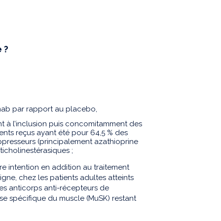
 ?
mab par rapport au placebo,
nt à l’inclusion puis concomitamment des
ments reçus ayant été pour 64,5 % des
presseurs (principalement azathioprine
ticholinestérasiques ;
e intention en addition au traitement
gne, chez les patients adultes atteints
s anticorps anti-récepteurs de
ase spécifique du muscle (MuSK) restant