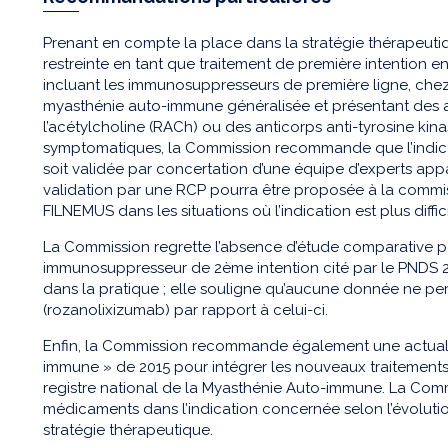
Prenant en compte la place dans la stratégie thérapeut
restreinte en tant que traitement de première intention e
incluant les immunosuppresseurs de première ligne, chez 
myasthénie auto-immune généralisée et présentant des a
l’acétylcholine (RACh) ou des anticorps anti-tyrosine kin
symptomatiques, la Commission recommande que l’indic
soit validée par concertation d’une équipe d’experts appa
validation par une RCP pourra être proposée à la commissi
FILNEMUS dans les situations où l’indication est plus diffic
La Commission regrette l’absence d’étude comparative pa
immunosuppresseur de 2ème intention cité par le PNDS 2
dans la pratique ; elle souligne qu’aucune donnée ne pe
(rozanolixizumab) par rapport à celui-ci.
Enfin, la Commission recommande également une actual
immune » de 2015 pour intégrer les nouveaux traitements 
registre national de la Myasthénie Auto-immune. La Com
médicaments dans l’indication concernée selon l’évoluti
stratégie thérapeutique.