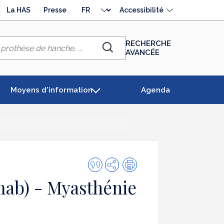
Choisir
La HAS
Presse
Accessibilité
la
langue
RECHERCHE
AVANCÉE
Chercher
Moyens d'information
Agenda
Citer
Partager
Impression
cette
ab) - Myasthénie
publication