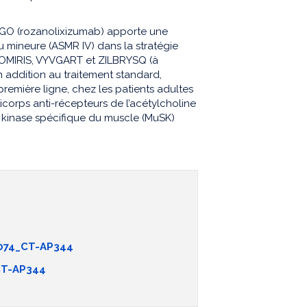
GO (rozanolixizumab) apporte une
u mineure (ASMR IV) dans la stratégie
TOMIRIS, VYVGART et ZILBRYSQ (à
en addition au traitement standard,
remière ligne, chez les patients adultes
icorps anti-récepteurs de l’acétylcholine
e kinase spécifique du muscle (MuSK)
074_CT-AP344
T-AP344