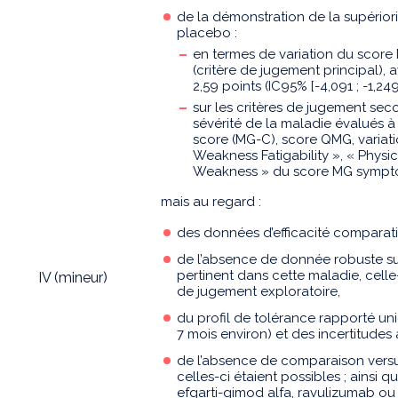
de la démonstration de la supérior
placebo :
en termes de variation du score 
(critère de jugement principal),
2,59 points (IC95% [-4,091 ; -1,249]
sur les critères de jugement sec
sévérité de la maladie évalués 
score (MG-C), score QMG, varia
Weakness Fatigability », « Physi
Weakness » du score MG sympt
mais au regard :
des données d’efficacité comparativ
de l’absence de donnée robuste sur 
pertinent dans cette maladie, celle
IV (mineur)
de jugement exploratoire,
du profil de tolérance rapporté un
7 mois environ) et des incertitudes
de l’absence de comparaison versu
celles-ci étaient possibles ; ainsi
efgarti-gimod alfa, ravulizumab ou