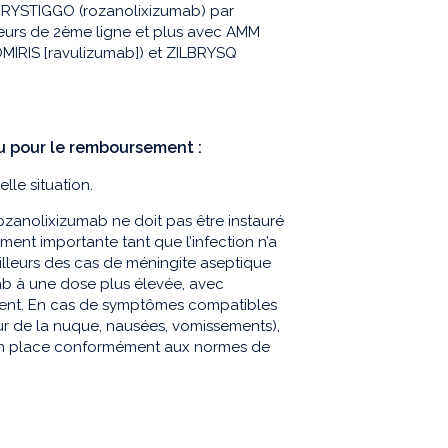
r RYSTIGGO (rozanolixizumab) par
eurs de 2ème ligne et plus avec AMM
OMIRIS [ravulizumab]) et ZILBRYSQ
u pour le remboursement :
le situation.
ozanolixizumab ne doit pas être instauré
ment importante tant que l’infection n’a
illeurs des cas de méningite aseptique
ab à une dose plus élevée, avec
tement. En cas de symptômes compatibles
ur de la nuque, nausées, vomissements),
s en place conformément aux normes de