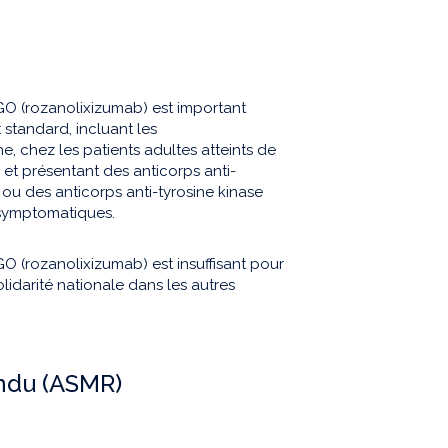
GO (rozanolixizumab) est important
standard, incluant les
, chez les patients adultes atteints de
t présentant des anticorps anti-
 ou des anticorps anti-tyrosine kinase
 symptomatiques.
O (rozanolixizumab) est insuffisant pour
solidarité nationale dans les autres
endu (ASMR)