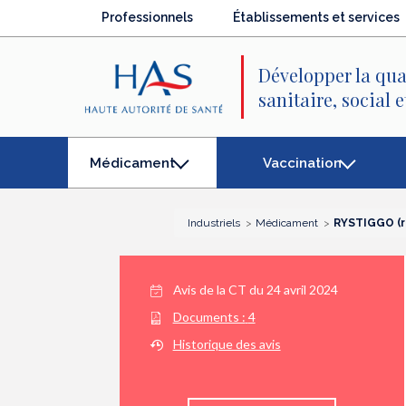
Recherche
Menu
Contenu
Professionnels
Établissements et services
principal
principal
Développer la qua
sanitaire, social 
Vaccination
Médicament
(élément
séléctionné)
Industriels
Médicament
RYSTIGGO (r
Avis de la CT du
24 avril 2024
Documents :
4
Historique des avis