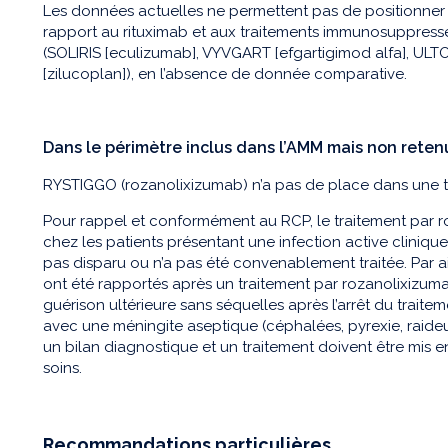
Les données actuelles ne permettent pas de positionne
rapport au rituximab et aux traitements immunosuppress
(SOLIRIS [eculizumab], VYVGART [efgartigimod alfa], ULT
[zilucoplan]), en l’absence de donnée comparative.
Dans le périmètre inclus dans l’AMM mais non reten
RYSTIGGO (rozanolixizumab) n’a pas de place dans une tel
Pour rappel et conformément au RCP, le traitement par r
chez les patients présentant une infection active clinique
pas disparu ou n’a pas été convenablement traitée. Par a
ont été rapportés après un traitement par rozanolixizum
guérison ultérieure sans séquelles après l’arrêt du trai
avec une méningite aseptique (céphalées, pyrexie, raide
un bilan diagnostique et un traitement doivent être mi
soins.
Recommandations particulières