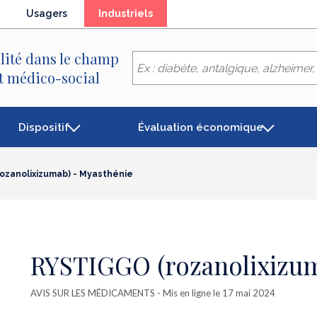
(élément
Usagers
Industriels
séléctionné)
lité dans le champ
et médico-social
Dispositif
Évaluation économique
ozanolixizumab) - Myasthénie
RYSTIGGO (rozanolixizum
AVIS SUR LES MÉDICAMENTS
- Mis en ligne le 17 mai 2024