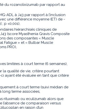
ité du rozanolixizumab par rapport au
MG-ADL à J43 par rapport à l’inclusion
 avec une différence moyenne (ET) de -
 ; p <0,001),
ondaires hiérarchisés cliniques de
à J43 (score Myasthenia Gravis Composite
tions des composantes « Muscle
cal Fatigue » et « Bulbar Muscle
oms PRO),
es limitées à court terme (6 semaines),
la qualité de vie, critère pourtant
-ci ayant été évaluée en tant que critère
iquement à court terme (suivi médian de
 à long terme associées,
s rituximab ou eculizumab alors que
 que l’absence de comparaison versus
 zilucoplan en raison d’un