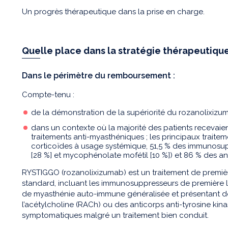
Un progrès thérapeutique dans la prise en charge.
Quelle place dans la stratégie thérapeutique
Dans le périmètre du remboursement :
Compte-tenu :
de la démonstration de la supériorité du rozanolixizu
dans un contexte où la majorité des patients recevaie
traitements anti-myasthéniques ; les principaux traite
corticoïdes à usage systémique, 51,5 % des immunosup
[28 %] et mycophénolate mofétil [10 %]) et 86 % des an
RYSTIGGO (rozanolixizumab) est un traitement de premièr
standard, incluant les immunosuppresseurs de première li
de myasthénie auto-immune généralisée et présentant de
l’acétylcholine (RACh) ou des anticorps anti-tyrosine kin
symptomatiques malgré un traitement bien conduit.