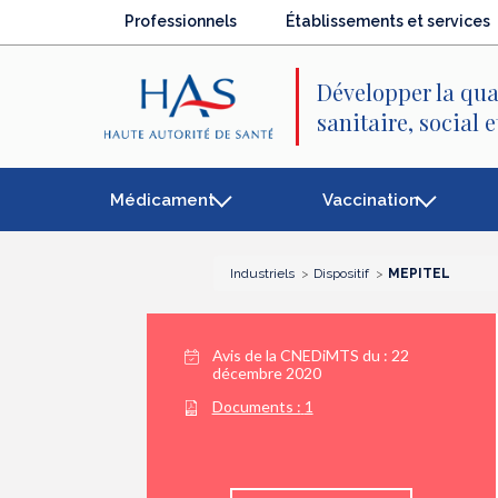
Recherche
Menu
Contenu
Professionnels
Établissements et services
principal
principal
Développer la qua
sanitaire, social 
Médicament
Vaccination
Industriels
Dispositif
MEPITEL
Avis de la CNEDiMTS du :
22
décembre 2020
Documents :
1