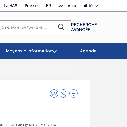
Choisir
La HAS
Presse
Accessibilité
la
langue
RECHERCHE
AVANCÉE
Chercher
Moyens d'information
Agenda
Citer
Partager
Impression
cette
publication
SANTÉ
- Mis en ligne le 23 mai 2024