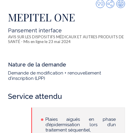
Citer
Partager
Imp
cette
MEPITEL ONE
publicatio
Pansement interface
AVIS SUR LES DISPOSITIFS MÉDICAUX ET AUTRES PRODUITS DE
SANTÉ
- Mis en ligne le 23 mai 2024
Nature de la demande
Demande de modification + renouvellement
d'inscription (LPP)
Service attendu
Plaies aiguës en phase
d’épidermisation lors d’un
traitement séquentiel,