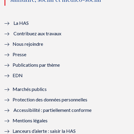
u
o
u
o
v
u
v
u
e
v
e
v
La HAS
Contribuez aux travaux
l
e
l
e
Nous rejoindre
l
l
l
l
Presse
e
l
e
l
Publications par thème
f
e
f
e
EDN
e
f
e
f
Marchés publics
n
e
n
e
Protection des données personnelles
ê
n
ê
n
Accessibilité : partiellement conforme
t
ê
t
ê
Mentions légales
r
t
r
t
Lanceurs d’alerte : saisir la HAS