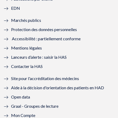
f
e
f
e
EDN
e
f
e
f
Marchés publics
n
e
n
e
Protection des données personnelles
ê
n
ê
n
Accessibilité : partiellement conforme
t
ê
t
ê
Mentions légales
r
t
r
t
Lanceurs d’alerte : saisir la HAS
e
r
e
r
Contacter la HAS
)
e
)
e
Site pour l'accréditation des médecins
)
)
Aide à la décision d'orientation des patients en HAD
Open data
Graal - Groupes de lecture
Mon Compte