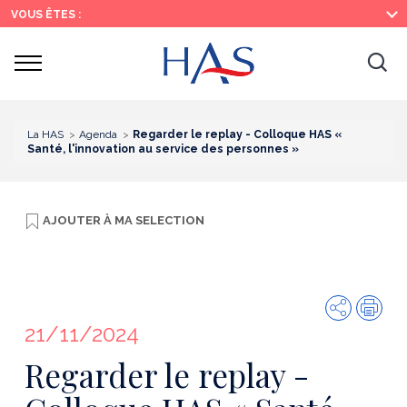
Recherche
Menu
Contenu
VOUS ÊTES :
principal
principal
Ouvrir
Ouv
le
menu
la
re
La HAS
Agenda
Regarder le replay - Colloque HAS «
Santé, l'innovation au service des personnes »
AJOUTER À
MA SELECTION
Partager
Imp
21/11/2024
Regarder le replay -