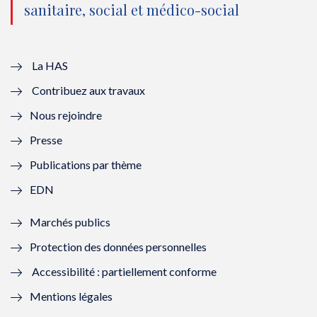
sanitaire, social et médico-social
u
o
u
o
v
u
v
u
e
v
e
v
La HAS
Contribuez aux travaux
l
e
l
e
Nous rejoindre
l
l
l
l
Presse
e
l
e
l
Publications par thème
f
e
f
e
EDN
e
f
e
f
Marchés publics
n
e
n
e
Protection des données personnelles
ê
n
ê
n
Accessibilité : partiellement conforme
t
ê
t
ê
Mentions légales
r
t
r
t