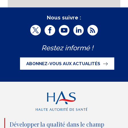
Nous suivre :
T
F
Y
L
R
w
a
o
i
S
Restez informé !
i
c
u
n
S
t
e
t
k
ABONNEZ-VOUS AUX ACTUALITÉS
t
b
u
e
e
o
b
d
r
o
e
I
(
k
(
n
n
(
n
(
o
n
o
n
Développer la qualité dans le champ