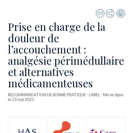
Citer
Partager
Imp
cette
Prise en charge de la
publicatio
douleur de
l’accouchement :
analgésie périmédullaire
et alternatives
médicamenteuses
RECOMMANDATION DE BONNE PRATIQUE - LABEL
- Mis en ligne
le 13 mai 2025