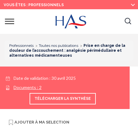
Recherche
Menu
Contenu
VOUS ÊTES : PROFESSIONNELS
principal
principal
Ouvrir
Ouv
le
menu
la
re
Professionnels
Toutes nos publications
Prise en charge de la
douleur de l’accouchement : analgésie périmédullaire et
alternatives médicamenteuses
Date de validation :
30 avril 2025
Documents :
2
TÉLÉCHARGER LA SYNTHÈSE
AJOUTER À
MA SELECTION