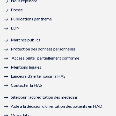
Nous rejoindre
l
l
l
l
Presse
e
l
e
l
Publications par thème
f
e
f
e
EDN
e
f
e
f
Marchés publics
n
e
n
e
Protection des données personnelles
ê
n
ê
n
Accessibilité : partiellement conforme
t
ê
t
ê
Mentions légales
r
t
r
t
Lanceurs d’alerte : saisir la HAS
e
r
e
r
Contacter la HAS
)
e
)
e
Site pour l'accréditation des médecins
)
)
Aide à la décision d'orientation des patients en HAD
Open data