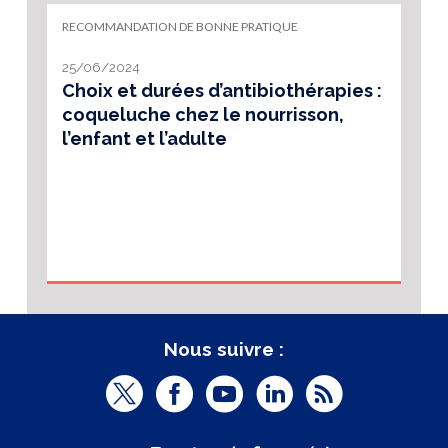
RECOMMANDATION DE BONNE PRATIQUE
25/06/2024
Choix et durées d’antibiothérapies :
coqueluche chez le nourrisson,
l’enfant et l’adulte
Nous suivre :
T
F
Y
L
R
w
a
o
i
S