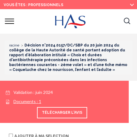
Recherche
Menu
Contenu
VOUS ÊTES : PROFESSIONNELS
principal
principal
Ouvrir
Ouv
le
menu
la
re
racine
Décision n°2024.0157/DC/SBP du 20 juin 2024 du
collège de la Haute Autorité de santé portant adoption du
rapport d’élaboration intitulé « Choix et durées
d’antibiothérapie préconisées dans les infections
bactériennes courantes - 2ème volet » et d’une fiche mémo
« Coqueluche chez le nourrisson, l’enfant et l’adulte »
Validation :
juin 2024
Documents :
1
TÉLÉCHARGER L'AVIS
AJOUTER À
MA SELECTION