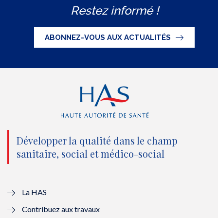
Restez informé !
i
c
u
n
S
t
e
t
k
ABONNEZ-VOUS AUX ACTUALITÉS
t
b
u
e
e
o
b
d
r
o
e
I
(
k
(
n
n
(
n
(
o
n
o
n
Développer la qualité dans le champ
sanitaire, social et médico-social
u
o
u
o
v
u
v
u
e
v
e
v
La HAS
Contribuez aux travaux
l
e
l
e