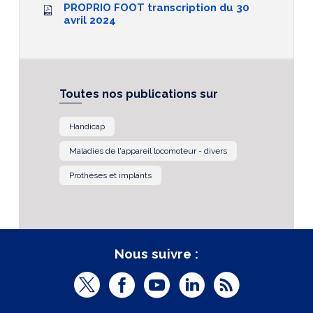
PROPRIO FOOT transcription du 30
avril 2024
Toutes nos publications sur
Handicap
Maladies de l'appareil locomoteur - divers
Prothèses et implants
Nous suivre :
T
F
Y
L
R
w
a
o
i
S