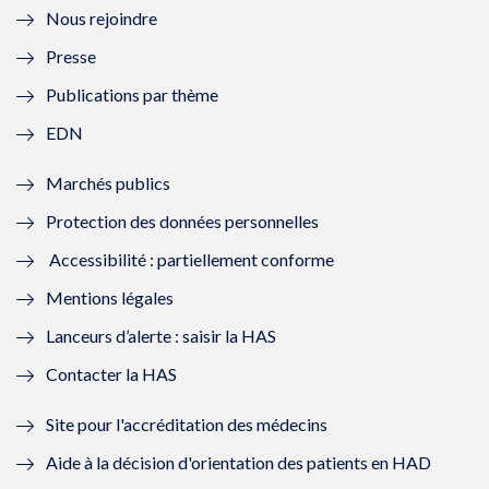
Nous rejoindre
l
l
l
l
Presse
e
l
e
l
Publications par thème
f
e
f
e
EDN
e
f
e
f
Marchés publics
n
e
n
e
Protection des données personnelles
ê
n
ê
n
Accessibilité : partiellement conforme
t
ê
t
ê
Mentions légales
r
t
r
t
Lanceurs d’alerte : saisir la HAS
e
r
e
r
Contacter la HAS
)
e
)
e
Site pour l'accréditation des médecins
)
)
Aide à la décision d'orientation des patients en HAD