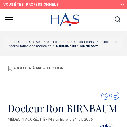
Recherche
Menu
Contenu
VOUS ÊTES : PROFESSIONNELS
principal
principal
Ouvrir
Ouv
le
menu
la
re
Professionnels
Sécurité du patient
S’engager dans un dispositif
Accréditation des médecins
Docteur Ron BIRNBAUM
AJOUTER À
MA SELECTION
Partager
Imp
Docteur Ron BIRNBAUM
MÉDECIN ACCRÉDITÉ
- Mis en ligne le 24 juil. 2025