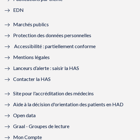
f
e
f
e
EDN
e
f
e
f
Marchés publics
n
e
n
e
Protection des données personnelles
ê
n
ê
n
Accessibilité : partiellement conforme
t
ê
t
ê
Mentions légales
r
t
r
t
Lanceurs d’alerte : saisir la HAS
e
r
e
r
Contacter la HAS
)
e
)
e
Site pour l'accréditation des médecins
)
)
Aide à la décision d'orientation des patients en HAD
Open data
Graal - Groupes de lecture
Mon Compte