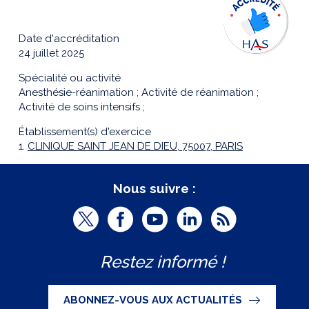
Date d'accréditation
24 juillet 2025
Spécialité ou activité
Anesthésie-réanimation ; Activité de réanimation ;
Activité de soins intensifs ;
Établissement(s) d'exercice
1.
CLINIQUE SAINT JEAN DE DIEU, 75007, PARIS
Nous suivre :
T
F
Y
L
R
w
a
o
i
S
Restez informé !
i
c
u
n
S
t
e
t
k
ABONNEZ-VOUS AUX ACTUALITÉS