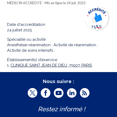
MÉDECIN ACCRÉDITÉ
- Mis en ligne le 24 juil. 2025
Date d'accréditation
24 juillet 2025
Spécialité ou activité
Anesthésie-réanimation ; Activité de réanimation ;
Activité de soins intensifs ;
Établissement(s) d'exercice
1.
CLINIQUE SAINT JEAN DE DIEU, 75007, PARIS
Nous suivre :
T
F
Y
L
R
w
a
o
i
S
Restez informé !
i
c
u
n
S