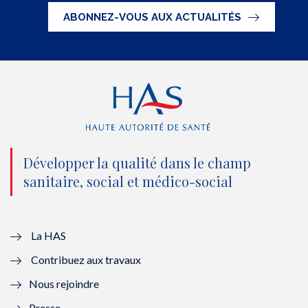
t
e
t
k
ABONNEZ-VOUS AUX ACTUALITÉS
t
b
u
e
e
o
b
d
r
o
e
I
(
k
(
n
n
(
n
(
o
n
o
n
Développer la qualité dans le champ
sanitaire, social et médico-social
u
o
u
o
v
u
v
u
e
v
e
v
La HAS
Contribuez aux travaux
l
e
l
e
Nous rejoindre
l
l
l
l
Presse