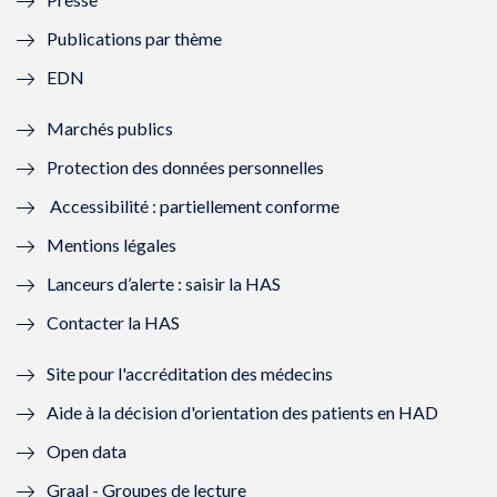
e
l
e
l
Publications par thème
f
e
f
e
EDN
e
f
e
f
Marchés publics
n
e
n
e
Protection des données personnelles
ê
n
ê
n
Accessibilité : partiellement conforme
t
ê
t
ê
Mentions légales
r
t
r
t
Lanceurs d’alerte : saisir la HAS
e
r
e
r
Contacter la HAS
)
e
)
e
Site pour l'accréditation des médecins
)
)
Aide à la décision d'orientation des patients en HAD
Open data
Graal - Groupes de lecture