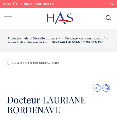
Recherche
Menu
Contenu
VOUS ÊTES : PROFESSIONNELS
principal
principal
Ouvrir
Ouv
le
menu
la
re
Professionnels
Sécurité du patient
S’engager dans un dispositif
Accréditation des médecins
Docteur LAURIANE BORDENAVE
AJOUTER À
MA SELECTION
Partager
Imp
Docteur LAURIANE
BORDENAVE