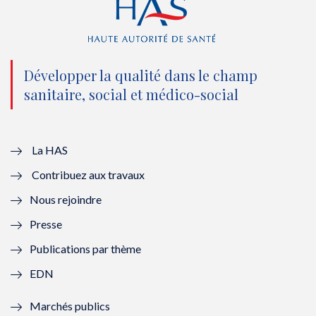
(
k
(
n
n
(
n
(
o
n
o
n
Développer la qualité dans le champ
sanitaire, social et médico-social
u
o
u
o
v
u
v
u
e
v
e
v
La HAS
Contribuez aux travaux
l
e
l
e
Nous rejoindre
l
l
l
l
Presse
e
l
e
l
Publications par thème
f
e
f
e
EDN
e
f
e
f
Marchés publics
n
e
n
e