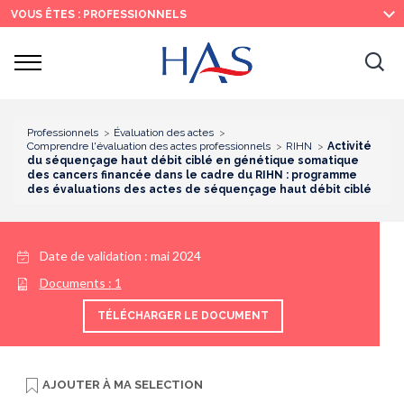
Recherche
Menu
Contenu
VOUS ÊTES : PROFESSIONNELS
principal
principal
Ouvrir
Ouv
le
menu
la
re
Professionnels
Évaluation des actes
Comprendre l'évaluation des actes professionnels
RIHN
Activité
du séquençage haut débit ciblé en génétique somatique
des cancers financée dans le cadre du RIHN : programme
des évaluations des actes de séquençage haut débit ciblé
Date de validation :
mai 2024
Documents :
1
TÉLÉCHARGER LE DOCUMENT
AJOUTER À
MA SELECTION