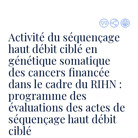
Citer
Partager
Imp
cette
Activité du séquençage
publicatio
haut débit ciblé en
génétique somatique
des cancers financée
dans le cadre du RIHN :
programme des
évaluations des actes de
séquençage haut débit
ciblé