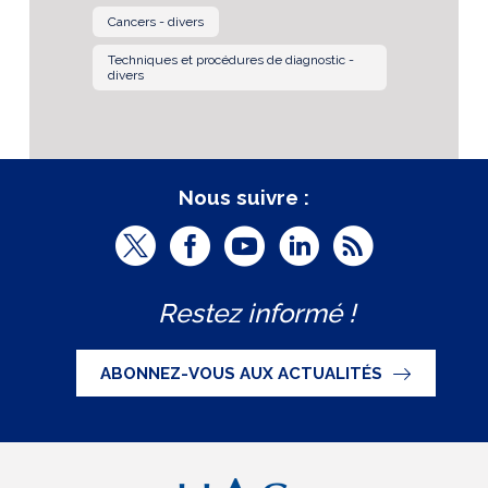
Cancers - divers
Techniques et procédures de diagnostic -
divers
Nous suivre :
T
F
Y
L
R
w
a
o
i
S
Restez informé !
i
c
u
n
S
t
e
t
k
ABONNEZ-VOUS AUX ACTUALITÉS
t
b
u
e
e
o
b
d
r
o
e
I