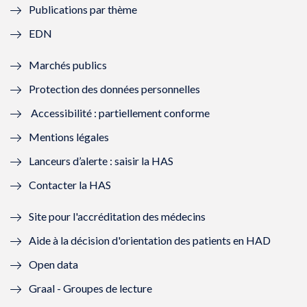
Publications par thème
f
e
f
e
EDN
e
f
e
f
Marchés publics
n
e
n
e
Protection des données personnelles
ê
n
ê
n
Accessibilité : partiellement conforme
t
ê
t
ê
Mentions légales
r
t
r
t
Lanceurs d’alerte : saisir la HAS
e
r
e
r
Contacter la HAS
)
e
)
e
Site pour l'accréditation des médecins
)
)
Aide à la décision d'orientation des patients en HAD
Open data
Graal - Groupes de lecture