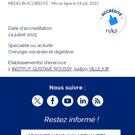
MÉDECIN ACCRÉDITÉ
- Mis en ligne le 24 juil. 2025
Date d'accréditation
24 juillet 2025
Spécialité ou activité
Chirurgie viscérale et digestive
Établissement(s) d'exercice
1.
INSTITUT GUSTAVE ROUSSY, 94805, VILLEJUIF
Nous suivre :
T
F
Y
L
R
w
a
o
i
S
Restez informé !
i
c
u
n
S
t
e
t
k