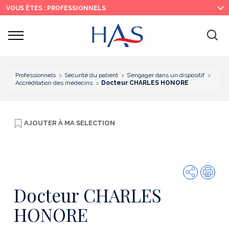
Recherche
Menu
Contenu
VOUS ÊTES : PROFESSIONNELS
principal
principal
Ouvrir
Ouv
le
menu
la
re
Professionnels
Sécurité du patient
S’engager dans un dispositif
Accréditation des médecins
Docteur CHARLES HONORE
AJOUTER À
MA SELECTION
Partager
Imp
Docteur CHARLES
HONORE