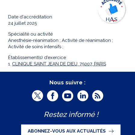
Date d'accréditation
24 juillet 2025
Spécialité ou activité
Anesthésie-réanimation ; Activité de réanimation ;
Activité de soins intensifs ;
Établissement(s) d'exercice
1.
CLINIQUE SAINT JEAN DE DIEU, 75007, PARIS
Nous suivre :
T
F
Y
L
R
w
a
o
i
S
Restez informé !
i
c
u
n
S
t
e
t
k
ABONNEZ-VOUS AUX ACTUALITÉS