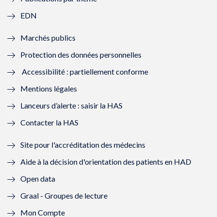
f
e
f
e
EDN
e
f
e
f
Marchés publics
n
e
n
e
Protection des données personnelles
ê
n
ê
n
Accessibilité : partiellement conforme
t
ê
t
ê
Mentions légales
r
t
r
t
Lanceurs d’alerte : saisir la HAS
e
r
e
r
Contacter la HAS
)
e
)
e
Site pour l'accréditation des médecins
)
)
Aide à la décision d'orientation des patients en HAD
Open data
Graal - Groupes de lecture
Mon Compte