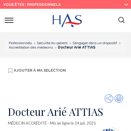
Recherche
Menu
Contenu
VOUS ÊTES : PROFESSIONNELS
principal
principal
Ouvrir
Ouv
le
menu
la
re
Professionnels
Sécurité du patient
S’engager dans un dispositif
Accréditation des médecins
Docteur Arié ATTIAS
AJOUTER À
MA SELECTION
Partager
Imp
Docteur Arié ATTIAS
MÉDECIN ACCRÉDITÉ
- Mis en ligne le 24 juil. 2025