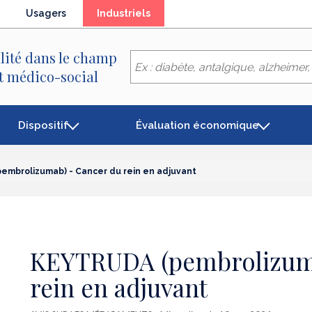
(élément
Usagers
Industriels
séléctionné)
lité dans le champ
et médico-social
Dispositif
Évaluation économique
embrolizumab) - Cancer du rein en adjuvant
KEYTRUDA (pembrolizuma
rein en adjuvant