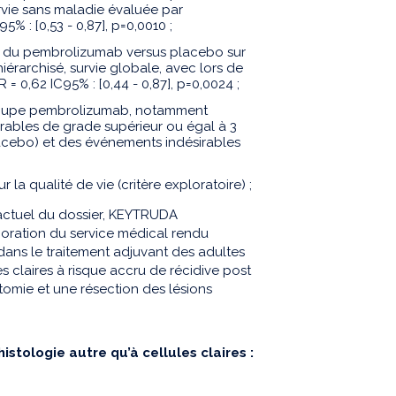
urvie sans maladie évaluée par
5% : [0,53 - 0,87], p=0,0010 ;
é du pembrolizumab versus placebo sur
iérarchisé, survie globale, avec lors de
= 0,62 IC95% : [0,44 - 0,87], p=0,0024 ;
 groupe pembrolizumab, notamment
ables de grade supérieur ou égal à 3
lacebo) et des événements indésirables
la qualité de vie (critère exploratoire) ;
 actuel du dossier, KEYTRUDA
oration du service médical rendu
ans le traitement adjuvant des adultes
es claires à risque accru de récidive post
omie et une résection des lésions
stologie autre qu’à cellules claires :