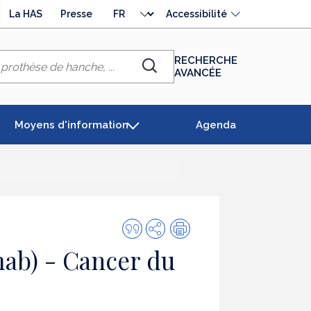
Choisir
La HAS
Presse
Accessibilité
la
langue
RECHERCHE
AVANCÉE
Chercher
Moyens d'information
Agenda
Citer
Partager
Impression
cette
b) - Cancer du
publication