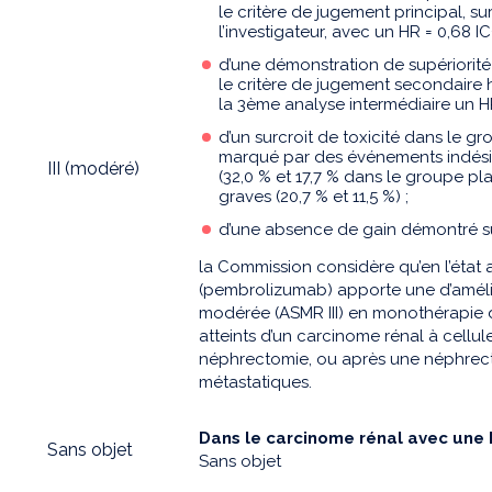
le critère de jugement principal, s
l’investigateur, avec un HR = 0,68 IC9
d’une démonstration de supériorit
le critère de jugement secondaire h
la 3ème analyse intermédiaire un HR 
d’un surcroit de toxicité dans le
marqué par des événements indésir
III (modéré)
(32,0 % et 17,7 % dans le groupe p
graves (20,7 % et 11,5 %) ;
d’une absence de gain démontré sur 
la Commission considère qu’en l’état
(pembrolizumab) apporte une d’améli
modérée (ASMR III) en monothérapie d
atteints d’un carcinome rénal à cellul
néphrectomie, ou après une néphrect
métastatiques.
Dans le carcinome rénal avec une hi
Sans objet
Sans objet