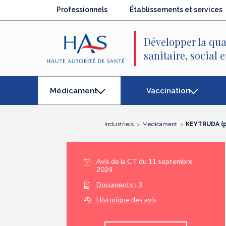
Recherche
Menu
Contenu
Professionnels
Établissements et services
principal
principal
Développer la qua
sanitaire, social 
Vaccination
Médicament
(élément
séléctionné)
Industriels
Médicament
KEYTRUDA (p
Avis de la CT du
11 septembre
2024
Documents :
3
Historique des avis