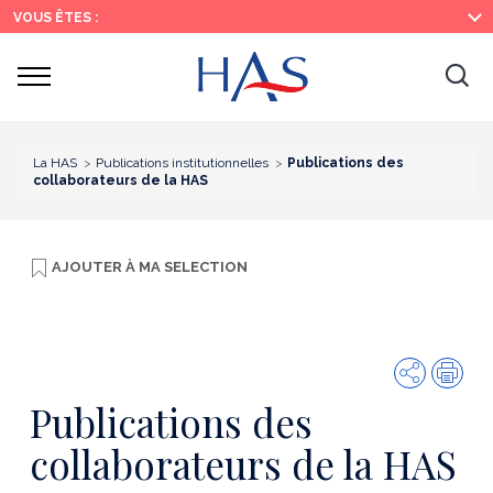
Recherche
Menu
Contenu
VOUS ÊTES :
principal
principal
Ouvrir
Ouv
le
menu
la
re
La HAS
Publications institutionnelles
Publications des
collaborateurs de la HAS
AJOUTER À
MA SELECTION
Partager
Imp
Publications des
collaborateurs de la HAS