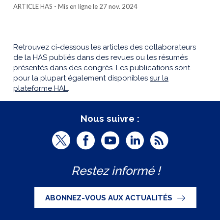
ARTICLE HAS
- Mis en ligne le 27 nov. 2024
Retrouvez ci-dessous les articles des collaborateurs
de la HAS publiés dans des revues ou les résumés
présentés dans des congrès. Les publications sont
pour la plupart également disponibles
sur la
plateforme HAL
.
Nous suivre :
T
F
Y
L
R
w
a
o
i
S
Restez informé !
i
c
u
n
S
t
e
t
k
ABONNEZ-VOUS AUX ACTUALITÉS
t
b
u
e