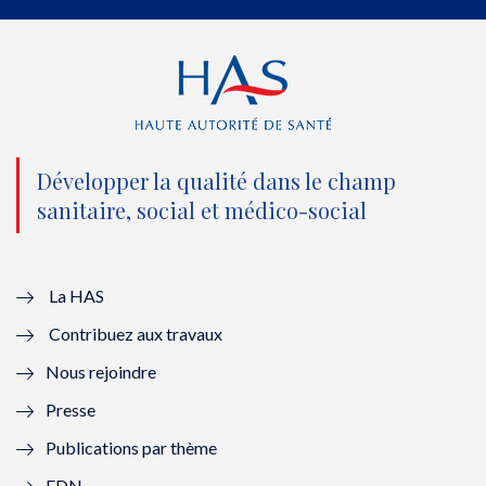
e
o
b
d
r
o
e
I
(
k
(
n
n
(
n
(
o
n
o
n
Développer la qualité dans le champ
sanitaire, social et médico-social
u
o
u
o
v
u
v
u
e
v
e
v
La HAS
Contribuez aux travaux
l
e
l
e
Nous rejoindre
l
l
l
l
Presse
e
l
e
l
Publications par thème
f
e
f
e
EDN