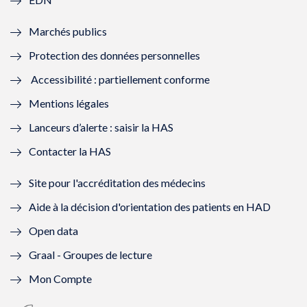
e
f
e
f
Marchés publics
n
e
n
e
Protection des données personnelles
ê
n
ê
n
Accessibilité : partiellement conforme
t
ê
t
ê
Mentions légales
r
t
r
t
Lanceurs d’alerte : saisir la HAS
e
r
e
r
Contacter la HAS
)
e
)
e
Site pour l'accréditation des médecins
)
)
Aide à la décision d'orientation des patients en HAD
Open data
Graal - Groupes de lecture
Mon Compte