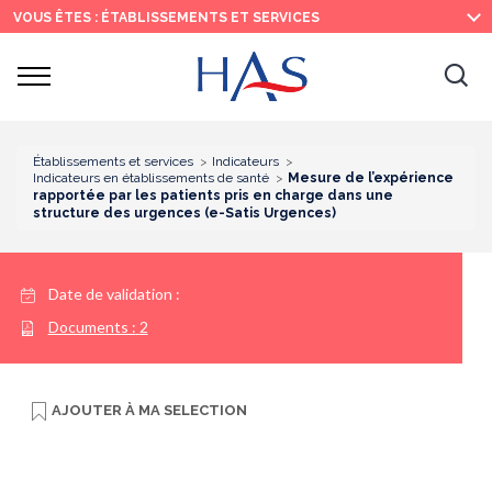
Recherche
Menu
Contenu
VOUS ÊTES : ÉTABLISSEMENTS ET SERVICES
principal
principal
Ouvrir
Ouv
le
menu
la
re
Établissements et services
Indicateurs
Indicateurs en établissements de santé
Mesure de l’expérience
rapportée par les patients pris en charge dans une
structure des urgences (e-Satis Urgences)
Date de validation :
Documents :
2
AJOUTER À
MA SELECTION