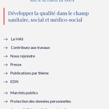
n
(
n
(
o
n
o
n
Développer la qualité dans le champ
sanitaire, social et médico-social
u
o
u
o
v
u
v
u
e
v
e
v
La HAS
Contribuez aux travaux
l
e
l
e
Nous rejoindre
l
l
l
l
Presse
e
l
e
l
Publications par thème
f
e
f
e
EDN
e
f
e
f
Marchés publics
n
e
n
e
Protection des données personnelles
ê
n
ê
n