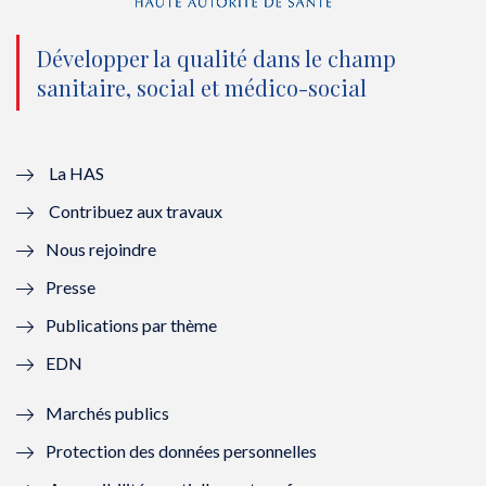
n
(
n
(
o
n
o
n
Développer la qualité dans le champ
sanitaire, social et médico-social
u
o
u
o
v
u
v
u
e
v
e
v
La HAS
Contribuez aux travaux
l
e
l
e
Nous rejoindre
l
l
l
l
Presse
e
l
e
l
Publications par thème
f
e
f
e
EDN
e
f
e
f
Marchés publics
n
e
n
e
Protection des données personnelles
ê
n
ê
n