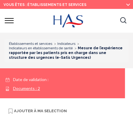
Recherche
Menu
Contenu
VOUS ÊTES : ÉTABLISSEMENTS ET SERVICES
principal
principal
Ouvrir
Ouv
le
menu
la
re
Établissements et services
Indicateurs
Indicateurs en établissements de santé
Mesure de l’expérience
rapportée par les patients pris en charge dans une
structure des urgences (e-Satis Urgences)
Date de validation :
Documents :
2
AJOUTER À
MA SELECTION