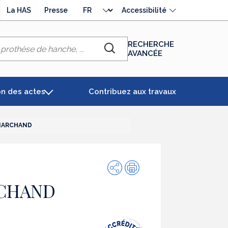
Choisir
La HAS
Presse
Accessibilité
la
langue
RECHERCHE
AVANCÉE
Chercher
on des actes
Contribuez aux travaux
MARCHAND
Partager
Impression
RCHAND