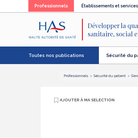
Recherche
Menu
Contenu
(élément
Professionnels
Établissements et services
principal
principal
séléctionné)
Développer la qua
sanitaire, social 
Toutes nos publications
Sécurité du p
(élément
séléctionné)
Professionnels
Sécurité du patient
S’en
AJOUTER À
MA SELECTION