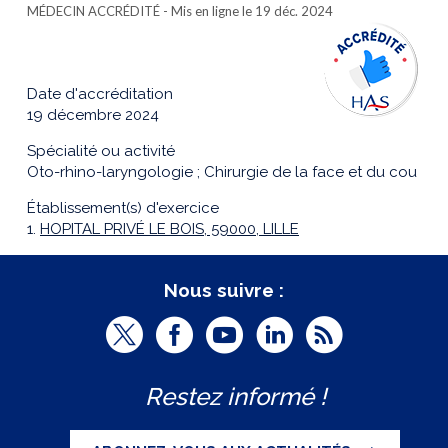
MÉDECIN ACCRÉDITÉ
- Mis en ligne le 19 déc. 2024
Date d'accréditation
19 décembre 2024
Spécialité ou activité
Oto-rhino-laryngologie ; Chirurgie de la face et du cou
Établissement(s) d'exercice
1.
HOPITAL PRIVÉ LE BOIS, 59000, LILLE
Nous suivre :
T
F
Y
L
R
w
a
o
i
S
Restez informé !
i
c
u
n
S
t
e
t
k