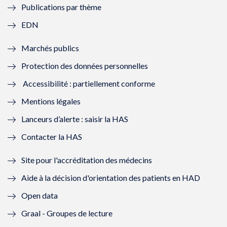
Publications par thème
f
e
f
e
EDN
e
f
e
f
Marchés publics
n
e
n
e
Protection des données personnelles
ê
n
ê
n
Accessibilité : partiellement conforme
t
ê
t
ê
Mentions légales
r
t
r
t
Lanceurs d’alerte : saisir la HAS
e
r
e
r
Contacter la HAS
)
e
)
e
Site pour l'accréditation des médecins
)
)
Aide à la décision d'orientation des patients en HAD
Open data
Graal - Groupes de lecture