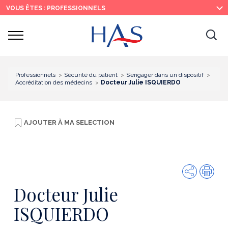
Recherche
Menu
Contenu
VOUS ÊTES : PROFESSIONNELS
principal
principal
Ouvrir
Ouv
le
menu
la
re
Professionnels
Sécurité du patient
S’engager dans un dispositif
Accréditation des médecins
Docteur Julie ISQUIERDO
AJOUTER À
MA SELECTION
Partager
Imp
Docteur Julie
ISQUIERDO