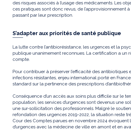
des risques associés à l’usage des médicaments. Les objec
ces pratiques sont donc revus, de l’approvisionnement 
passant par leur prescription.
S’adapter aux priorités de santé publique
La lutte contre l’antibiorésistance, les urgences et la psy
publique unanimement reconnues. La certification a un rô
compte.
Pour contribuer à préserver l’efficacité des antibiotiques 
infections résistantes, enjeu international porté en France,
standard sur la pertinence des prescriptions d’antibiothér
Conséquence d’un accès aux soins plus difficile sur le terri
population, les services d’urgences sont devenus une sol
une sur-sollicitation des professionnels. Malgré le soutie
refondation des urgences 2019-2022, la situation reste 
Cour des Comptes parues en novembre 2024 évoquent la
d’urgences avec la médecine de ville en amont et en aval 