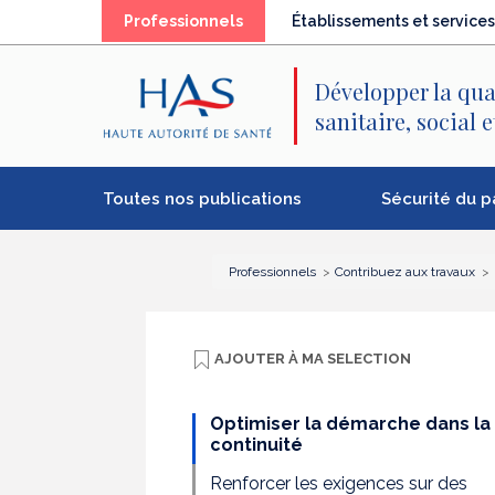
Recherche
Menu
Contenu
(élément
Professionnels
Établissements et services
principal
principal
séléctionné)
Développer la qua
sanitaire, social 
Toutes nos publications
Sécurité du p
Professionnels
Contribuez aux travaux
AJOUTER À
MA SELECTION
Optimiser la démarche dans la
continuité
Renforcer les exigences sur des