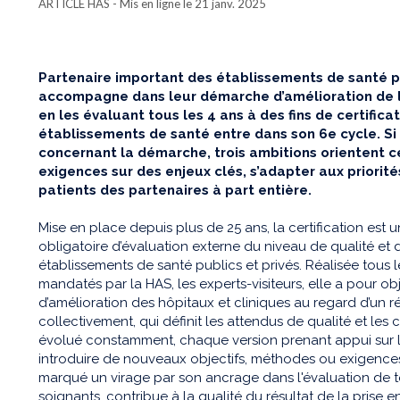
ARTICLE HAS
- Mis en ligne le 21 janv. 2025
Partenaire important des établissements de santé pub
accompagne dans leur démarche d’amélioration de la 
en les évaluant tous les 4 ans à des fins de certificat
établissements de santé entre dans son 6e cycle. Si 
concernant la démarche, trois ambitions orientent c
exigences sur des enjeux clés, s’adapter aux priorit
patients des partenaires à part entière.
Mise en place depuis plus de 25 ans, la certification es
obligatoire d’évaluation externe du niveau de qualité et 
établissements de santé publics et privés. Réalisée tous 
mandatés par la HAS, les experts-visiteurs, elle a pour objec
d’amélioration des hôpitaux et cliniques au regard d’un ré
collectivement, qui définit les attendus de qualité et les 
évolué constamment, chaque version prenant appui sur 
introduire de nouveaux objectifs, méthodes ou exigences.
marqué un virage par son ancrage dans l'évaluation de to
soignants, contribue à la qualité du résultat de la prise 