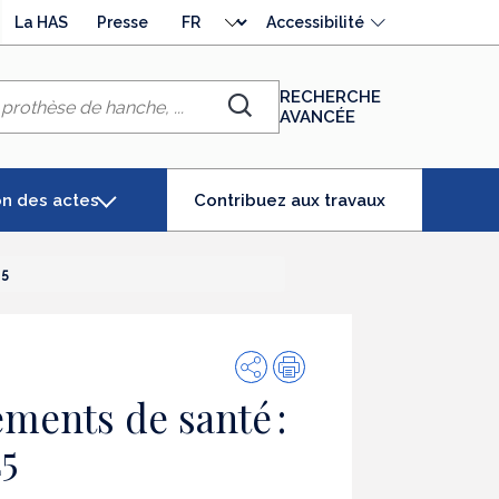
Choisir
La HAS
Presse
Accessibilité
la
langue
RECHERCHE
AVANCÉE
Chercher
(élément
on des actes
Contribuez aux travaux
séléctionné)
25
Partager
Impression
ements de santé :
25