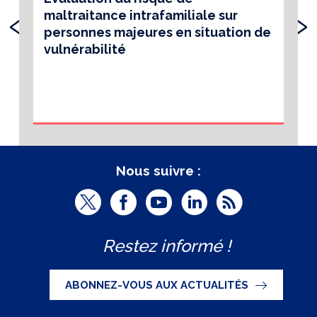
‹
›
maltraitance intrafamiliale sur
personnes majeures en situation de
vulnérabilité
Nous suivre :
T
F
Y
L
R
w
a
o
i
S
Restez informé !
i
c
u
n
S
t
e
t
k
ABONNEZ-VOUS AUX ACTUALITÉS
t
b
u
e