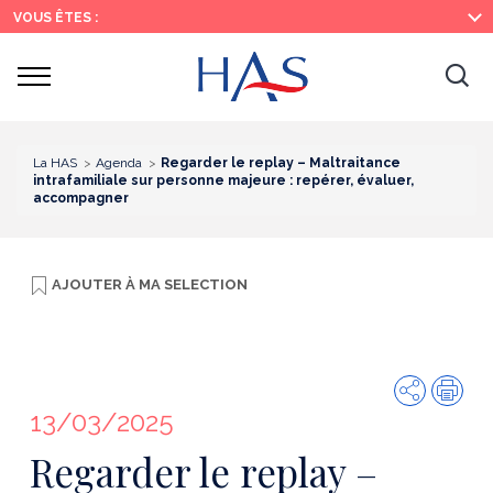
Recherche
Menu
Contenu
VOUS ÊTES :
principal
principal
Ouvrir
Ouv
le
menu
la
re
La HAS
Agenda
Regarder le replay – Maltraitance
intrafamiliale sur personne majeure : repérer, évaluer,
accompagner
AJOUTER À
MA SELECTION
Partager
Imp
13/03/2025
Regarder le replay –