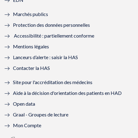
e
f
e
f
Marchés publics
n
e
n
e
Protection des données personnelles
ê
n
ê
n
Accessibilité : partiellement conforme
t
ê
t
ê
Mentions légales
r
t
r
t
Lanceurs d’alerte : saisir la HAS
e
r
e
r
Contacter la HAS
)
e
)
e
Site pour l'accréditation des médecins
)
)
Aide à la décision d'orientation des patients en HAD
Open data
Graal - Groupes de lecture
Mon Compte