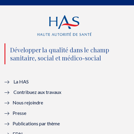
e
o
b
d
r
o
e
I
(
k
(
n
n
(
n
(
o
n
o
n
Développer la qualité dans le champ
sanitaire, social et médico-social
u
o
u
o
v
u
v
u
e
v
e
v
La HAS
Contribuez aux travaux
l
e
l
e
Nous rejoindre
l
l
l
l
Presse
e
l
e
l
Publications par thème
f
e
f
e
EDN