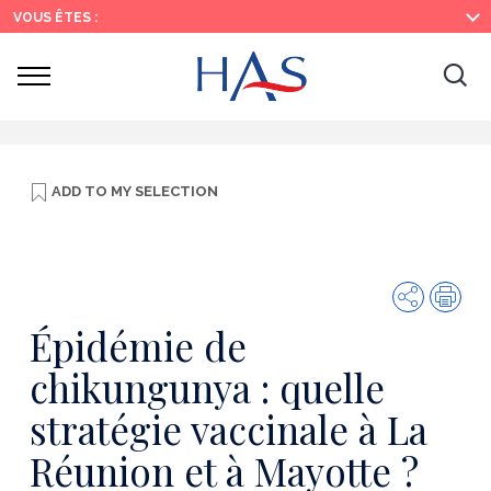
Search
Main
Main
VOUS ÊTES :
Menu
Content
Ouvrir
Ouv
le
menu
la
re
ADD TO
MY SELECTION
Share
Prin
Épidémie de
chikungunya : quelle
stratégie vaccinale à La
Réunion et à Mayotte ?