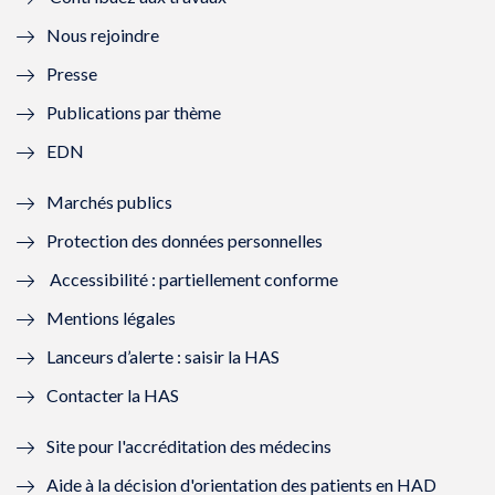
l
e
l
e
Nous rejoindre
l
l
l
l
Presse
e
l
e
l
Publications par thème
f
e
f
e
EDN
e
f
e
f
Marchés publics
n
e
n
e
Protection des données personnelles
ê
n
ê
n
Accessibilité : partiellement conforme
t
ê
t
ê
Mentions légales
r
t
r
t
Lanceurs d’alerte : saisir la HAS
e
r
e
r
Contacter la HAS
)
e
)
e
Site pour l'accréditation des médecins
)
)
Aide à la décision d'orientation des patients en HAD