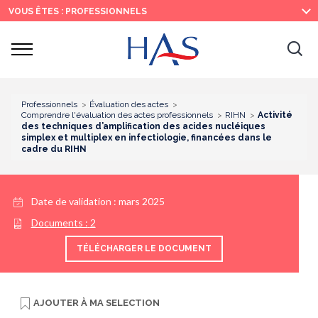
Recherche
Menu
Contenu
VOUS ÊTES : PROFESSIONNELS
principal
principal
Ouvrir
Ouv
le
menu
la
re
Professionnels
Évaluation des actes
Comprendre l'évaluation des actes professionnels
RIHN
Activité
des techniques d’amplification des acides nucléiques
simplex et multiplex en infectiologie, financées dans le
cadre du RIHN
Date de validation :
mars 2025
Documents :
2
TÉLÉCHARGER LE DOCUMENT
AJOUTER À
MA SELECTION