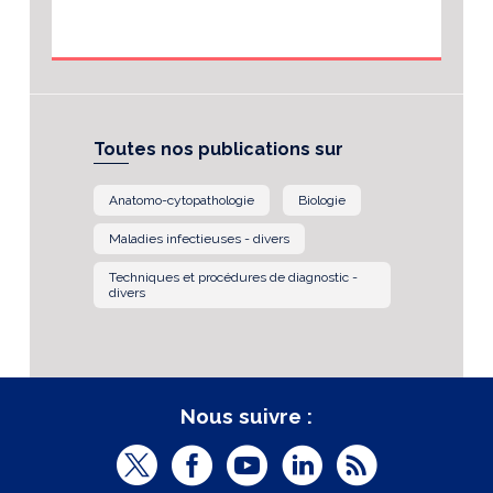
Toutes nos publications sur
Anatomo-cytopathologie
Biologie
Maladies infectieuses - divers
Techniques et procédures de diagnostic -
divers
Nous suivre :
T
F
Y
L
R