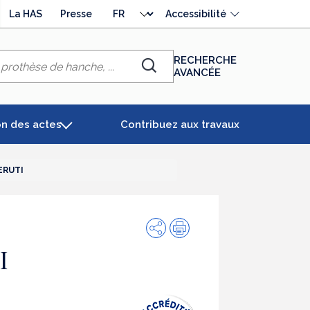
Choisir
La HAS
Presse
Accessibilité
la
langue
RECHERCHE
AVANCÉE
Chercher
on des actes
Contribuez aux travaux
ERUTI
Partager
Impression
I