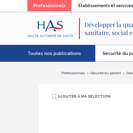
Recherche
Menu
Contenu
(élément
Professionnels
Établissements et services
principal
principal
séléctionné)
Développer la qua
sanitaire, social 
Toutes nos publications
Sécurité du p
(élément
séléctionné)
Professionnels
Sécurité du patient
S’en
AJOUTER À
MA SELECTION